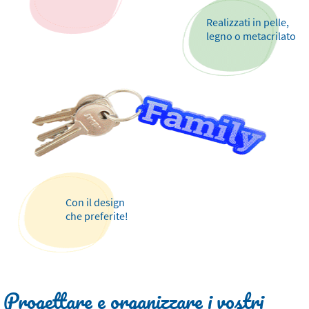
Realizzati in pelle,
legno o metacrilato
Con il design
che preferite!
Progettare e organizzare i vostri