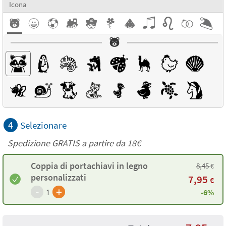
Icona
4
Selezionare
Spedizione GRATIS a partire da
18€
Coppia di portachiavi in legno
8,45
€
personalizzati
7,95
€
-
+
1
-6%