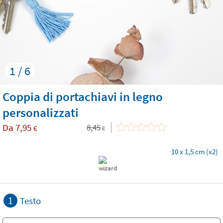
1 / 6
Coppia di portachiavi in legno
personalizzati
Da
7,95
8,45
€
€
10 x 1,5 cm (x2)
1
Testo