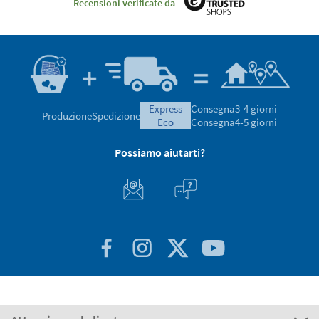
Recensioni verificate da
express
Consegna
3-4 giorni
Produzione
Spedizione
eco
Consegna
4-5 giorni
Possiamo aiutarti?
Attenzione al cliente