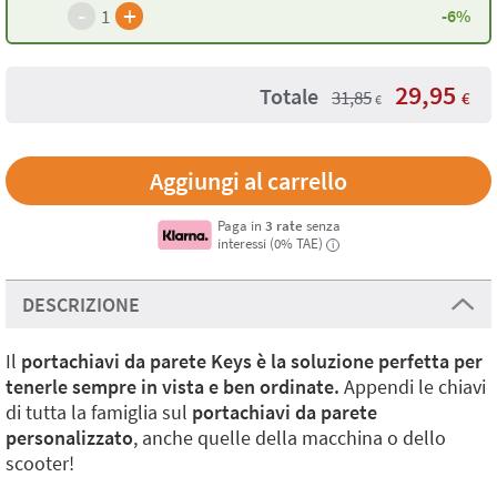
-
+
1
-6%
29,95
Totale
31,85
€
€
Paga in
3 rate
senza
interessi (0% TAE)
i
DESCRIZIONE
Il
portachiavi da parete Keys è la soluzione perfetta per
tenerle sempre in vista e ben ordinate.
Appendi le chiavi
di tutta la famiglia sul
portachiavi da parete
personalizzato
, anche quelle della macchina o dello
scooter!