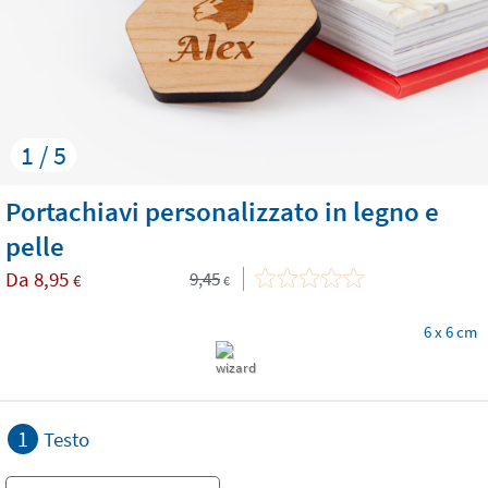
1 / 5
Portachiavi personalizzato in legno e
pelle
Da
8,95
9,45
€
€
6 x 6 cm
1
Testo