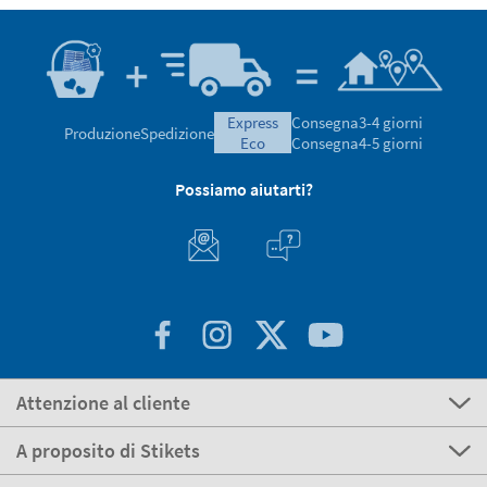
express
Consegna
3-4 giorni
Produzione
Spedizione
eco
Consegna
4-5 giorni
Possiamo aiutarti?
Attenzione al cliente
A proposito di Stikets