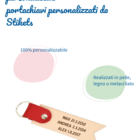
portachiavi personalizzati da
Stikets
100% personalizzabile
Realizzati in pelle,
legno o metacrilato