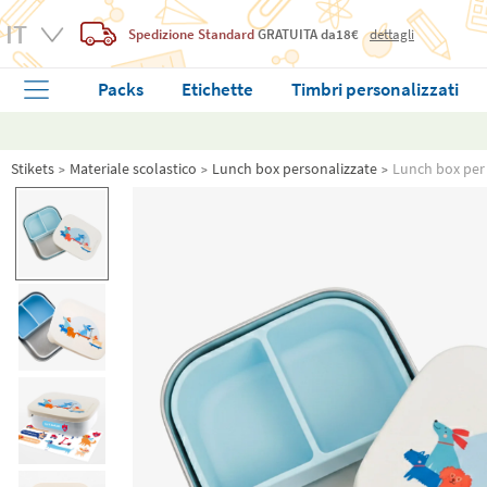
Spedizione Standard
GRATUITA
da18€
dettagli
Packs
Etichette
Timbri personalizzati
Stikets
Materiale scolastico
Lunch box personalizzate
Lunch box per