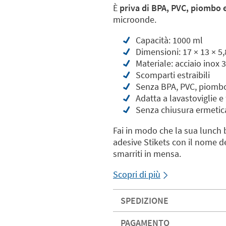
È
priva di BPA, PVC, piombo e
microonde.
Capacità: 1000 ml
Dimensioni: 17 × 13 × 5
Materiale: acciaio inox 
Scomparti estraibili
Senza BPA, PVC, piombo 
Adatta a lavastoviglie e
Senza chiusura ermetic
Fai in modo che la sua lunch 
adesive Stikets con il nome d
smarriti in mensa.
Scopri di più
SPEDIZIONE
PAGAMENTO