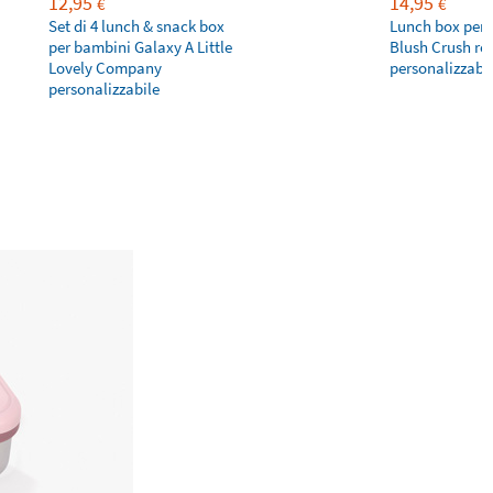
12,95
14,95
€
€
Set di 4 lunch & snack box
Lunch box per
per bambini Galaxy A Little
Blush Crush ro
Lovely Company
personalizzabi
personalizzabile