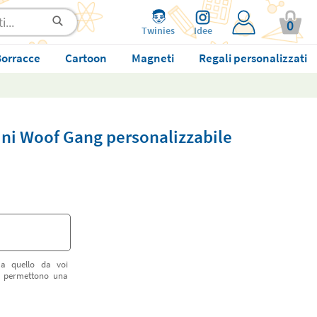
0
Twinies
Idee
orracce
Cartoon
Magneti
Regali personalizzati
ni Woof Gang personalizzabile
 a quello da voi
vi permettono una