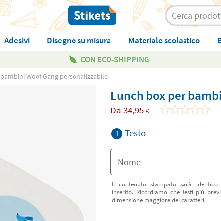
Adesivi
Disegno su misura
Materiale scolastico
B
CON ECO-SHIPPING
 bambini Woof Gang personalizzabile
Lunch box per bambi
Da
34,95
€
Testo
1
Il contenuto stampato sarà identico
inserito. Ricordiamo che testi più bre
dimensione maggiore dei caratteri.