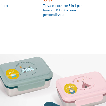
23,95
€
n 1 per
Tazza e bicchiere 3 in 1 per
bambini B.BOX azzurro
personalizzata