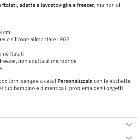
 ftalati
,
adatta a lavastoviglie e freezer
, ma non al
,8 cm
304 e silicone alimentare LFGB
né ftalati
 freezer, non adatta al microonde
a
box torni sempre a casa!
Personalizzala
con le etichette
el tuo bambino e dimentica il problema degli oggetti