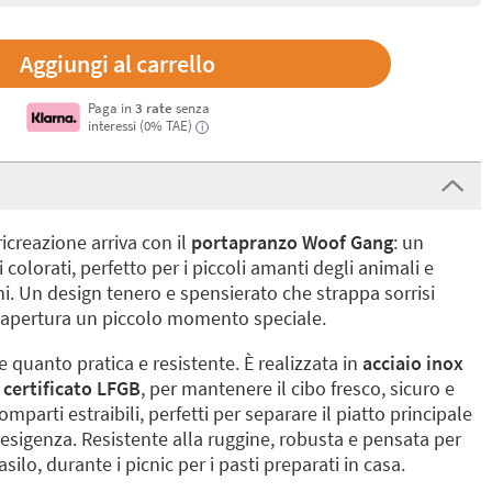
Paga in
3 rate
senza
interessi (0% TAE)
i
icreazione arriva con il
portapranzo Woof Gang
: un
colorati, perfetto per i piccoli amanti degli animali e
ni. Un design tenero e spensierato che strappa sorrisi
i apertura un piccolo momento speciale.
 quanto pratica e resistente. È realizzata in
acciaio inox
 certificato LFGB
, per mantenere il cibo fresco, sicuro e
mparti estraibili, perfetti per separare il piatto principale
 esigenza. Resistente alla ruggine, robusta e pensata per
silo, durante i picnic per i pasti preparati in casa.