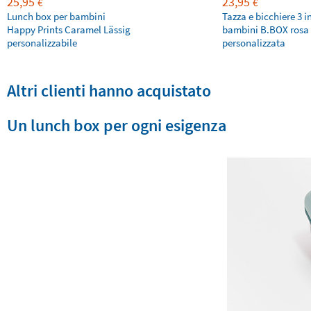
25,95
23,95
€
€
Lunch box per bambini
Tazza e bicchiere 3 i
Happy Prints Caramel Lässig
bambini B.BOX rosa
personalizzabile
personalizzata
Altri clienti hanno acquistato
Un lunch box per ogni esigenza