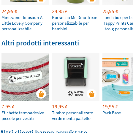
24,95
24,95
25,95
€
€
€
Mini zaino Dinosauri A
Borraccia Mr. Dino Trixie
Lunch box per b
Little Lovely Company
personalizzabile per
Happy Prints Ca
personalizzabile
bambini
Lässig personali
Altri prodotti interessanti
7,95
19,95
19,95
€
€
€
Etichette termoadesive
Timbro personalizzato
Pack Base
piccole per vestiti
verde menta pastello
Altri clienti hanno acquistato