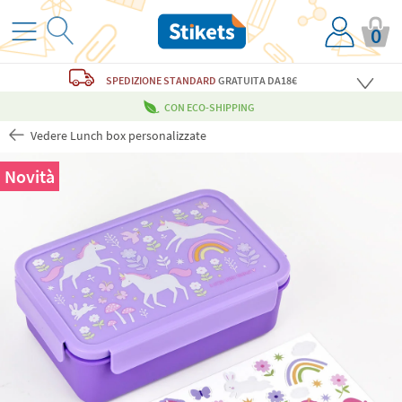
0
SPEDIZIONE STANDARD
GRATUITA
DA18€
CON ECO-SHIPPING
Vedere Lunch box personalizzate
Novità