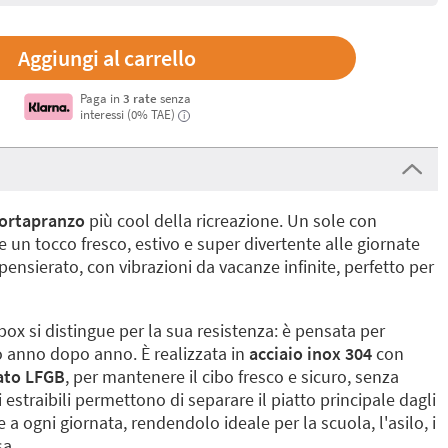
Paga in
3 rate
senza
interessi (0% TAE)
i
ortapranzo
più cool della ricreazione. Un sole con
e un tocco fresco, estivo e super divertente alle giornate
ensierato, con vibrazioni da vacanze infinite, perfetto per
box si distingue per la sua resistenza: è pensata per
 anno dopo anno. È realizzata in
acciaio inox 304
con
cato LFGB
, per mantenere il cibo fresco e sicuro, senza
i estraibili permettono di separare il piatto principale dagli
 a ogni giornata, rendendolo ideale per la scuola, l'asilo, i
sa.