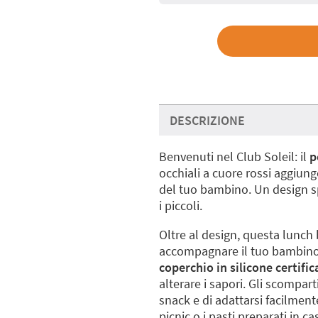
DESCRIZIONE
Benvenuti nel Club Soleil: il
p
occhiali a cuore rossi aggiung
del tuo bambino. Un design sp
i piccoli.
Oltre al design, questa lunch 
accompagnare il tuo bambino
coperchio in silicone certifi
alterare i sapori. Gli scompart
snack e di adattarsi facilmente
picnic o i pasti preparati in ca