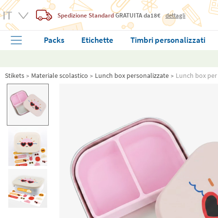
Spedizione Standard
GRATUITA
da18€
dettagli
Packs
Etichette
Timbri personalizzati
Stikets
Materiale scolastico
Lunch box personalizzate
Lunch box per 