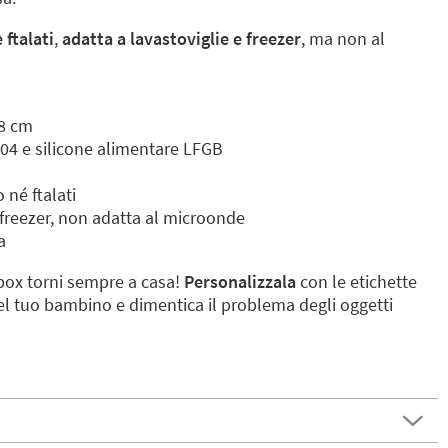
 ftalati
,
adatta a lavastoviglie e freezer
, ma non al
,8 cm
304 e silicone alimentare LFGB
né ftalati
 freezer, non adatta al microonde
a
box torni sempre a casa!
Personalizzala
con le etichette
el tuo bambino e dimentica il problema degli oggetti