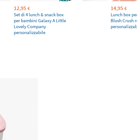
12,95
14,95
€
€
Set di 4 lunch & snack box
Lunch box per
per bambini Galaxy A Little
Blush Crush ro
Lovely Company
personalizzabi
personalizzabile