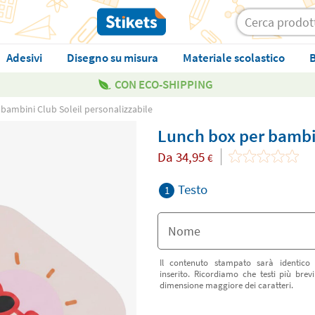
Adesivi
Disegno su misura
Materiale scolastico
B
CON ECO-SHIPPING
bambini Club Soleil personalizzabile
Lunch box per bambin
Da
34,95
€
Testo
1
Il contenuto stampato sarà identico
inserito. Ricordiamo che testi più bre
dimensione maggiore dei caratteri.