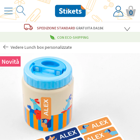
0
SPEDIZIONE STANDARD
GRATUITA
DA18€
CON ECO-SHIPPING
Vedere Lunch box personalizzate
Novità