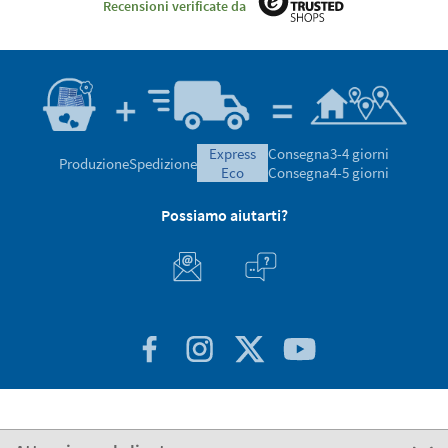
Recensioni verificate da
express
Consegna
3-4 giorni
Produzione
Spedizione
eco
Consegna
4-5 giorni
Possiamo aiutarti?