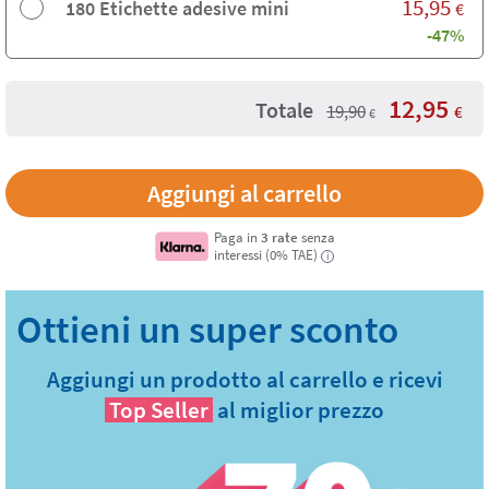
15,95
180 Etichette adesive mini
€
-47%
12,95
Totale
19,90
€
€
Paga in
3 rate
senza
interessi (0% TAE)
i
Aggiungi un prodotto al carrello e ricevi
Top Seller
al miglior prezzo