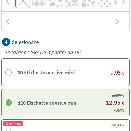
4
Selezionare
Spedizione GRATIS a partire da
18€
9,95
60 Etichette adesive mini
€
19,90
€
12,95
120 Etichette adesive mini
€
-35%
PIÙ RISPARMIO
29,85
€