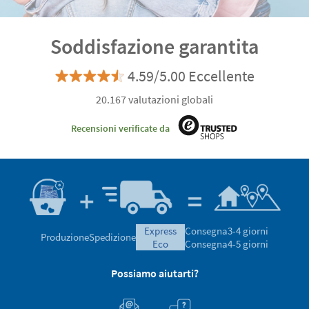
Soddisfazione garantita
4.59/5.00 Eccellente
20.167 valutazioni globali
Recensioni verificate da
express
Consegna
3-4 giorni
Produzione
Spedizione
eco
Consegna
4-5 giorni
Possiamo aiutarti?