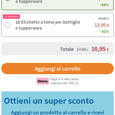
e tupperware
-39%
PIÙ RISPARMIO
26,85
€
18 Etichette a tema per bottiglie
12,95
€
e tupperware
-52%
10,95
Totale
17,90
€
€
Paga in
3 rate
senza
interessi (0% TAE)
i
Aggiungi un prodotto al carrello e ricevi