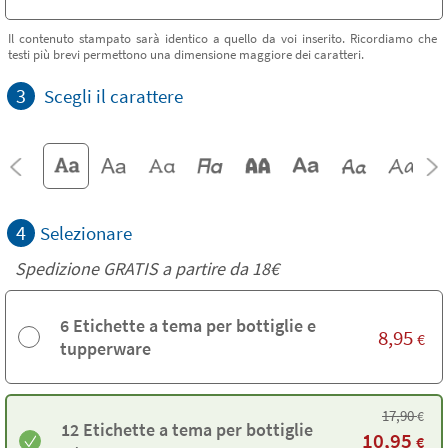
Il contenuto stampato sarà identico a quello da voi inserito. Ricordiamo che
testi più brevi permettono una dimensione maggiore dei caratteri.
3
Scegli il carattere
4
Selezionare
Spedizione GRATIS a partire da
18€
6 Etichette a tema per bottiglie e
8,95
€
tupperware
17,90
€
12 Etichette a tema per bottiglie
10,95
€