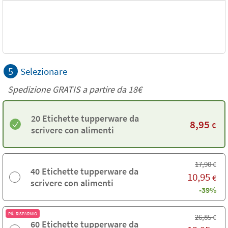
5
Selezionare
Spedizione GRATIS a partire da
18€
20 Etichette tupperware da
8,95
€
scrivere con alimenti
17,90
€
40 Etichette tupperware da
10,95
€
scrivere con alimenti
-39%
PIÙ RISPARMIO
26,85
€
60 Etichette tupperware da