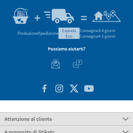
express
Consegna
3-4 giorni
Produzione
Spedizione
eco
Consegna
4-5 giorni
Possiamo aiutarti?
Attenzione al cliente
A proposito di Stikets