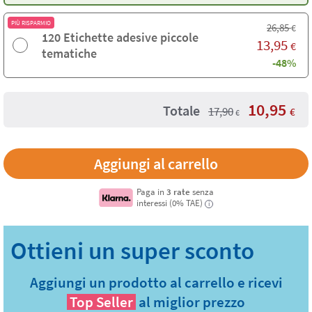
PIÙ RISPARMIO
26,85
€
120 Etichette adesive piccole
13,95
€
tematiche
-48%
10,95
Totale
17,90
€
€
Paga in
3 rate
senza
interessi (0% TAE)
i
Aggiungi un prodotto al carrello e ricevi
Top Seller
al miglior prezzo