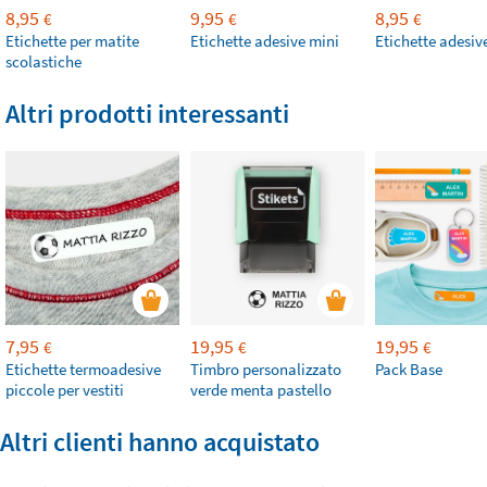
8,95
9,95
8,95
€
€
€
Etichette per matite
Etichette adesive mini
Etichette adesiv
scolastiche
Altri prodotti interessanti
7,95
19,95
19,95
€
€
€
Etichette termoadesive
Timbro personalizzato
Pack Base
piccole per vestiti
verde menta pastello
Altri clienti hanno acquistato