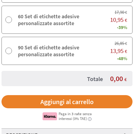
17,90
€
60 Set di etichette adesive
10,95
€
personalizzate assortite
-39%
26,85
€
90 Set di etichette adesive
13,95
€
personalizzate assortite
-48%
0,00
Totale
€
Paga in
3 rate
senza
interessi (0% TAE)
i