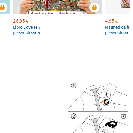
26,95
4,95
€
€
Libro Dove sei?
Magneti da fri
personalizzato
personalizzati 