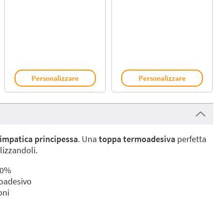
Personalizzare
Personalizzare
impatica principessa
. Una
toppa termoadesiva
perfetta
lizzandoli.
00%
moadesivo
oni