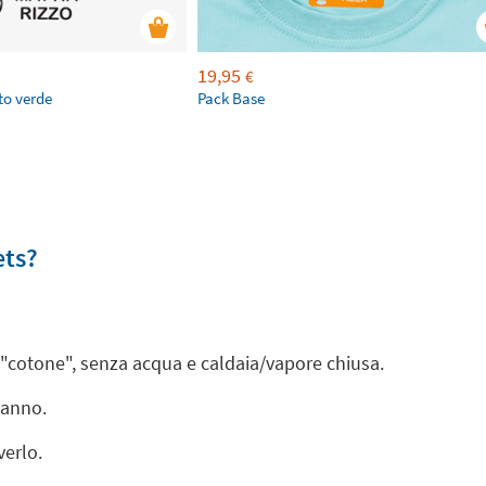
19,95
€
to verde
Pack Base
ets?
a "cotone", senza acqua e caldaia/vapore chiusa.
panno.
verlo.