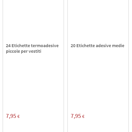
24 Etichette termoadesive
20 Etichette adesive medie
piccole per vestiti
7,95
7,95
€
€