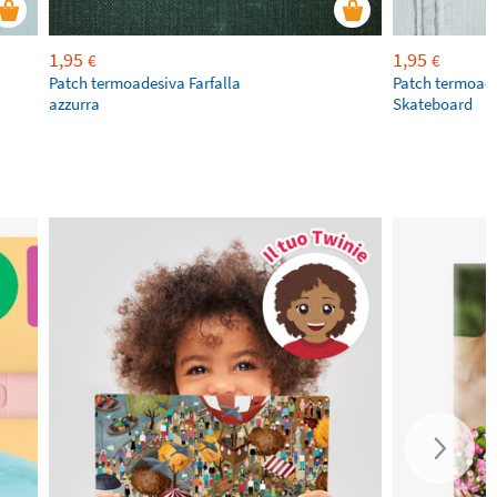
1,95
1,95
€
€
Patch termoadesiva Farfalla
Patch termoad
azzurra
Skateboard