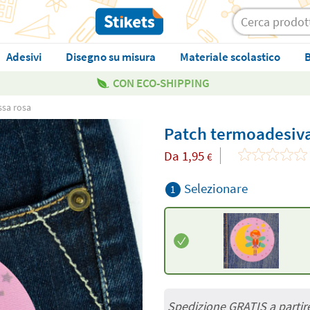
Adesivi
Disegno su misura
Materiale scolastico
B
CON ECO-SHIPPING
ssa rosa
Patch termoadesiva
Da
1,95
€
Selezionare
1
Spedizione GRATIS a partir