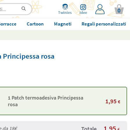
0
Twinies
Idee
orracce
Cartoon
Magneti
Regali personalizzati
 Principessa rosa
1 Patch termoadesiva Principessa
1,95
€
rosa
1,95
e da
18€
Totale
€