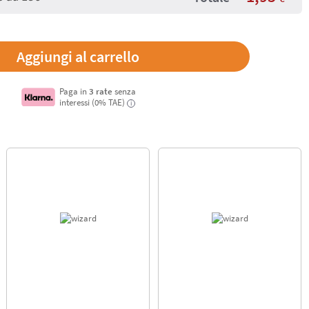
Paga in
3 rate
senza
interessi (0% TAE)
i