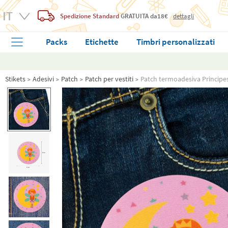
Spedizione Standard
GRATUITA
da18€
dettagli
Packs
Etichette
Timbri personalizzati
Stikets
Adesivi
Patch
Patch per vestiti
Patch termoadesiva Principe