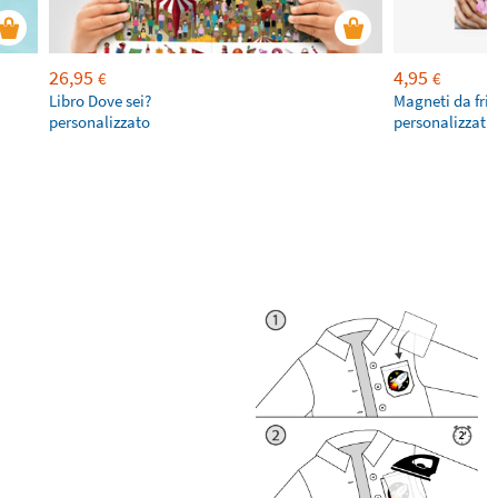
26,95
4,95
€
€
Libro Dove sei?
Magneti da fri
personalizzato
personalizzati 