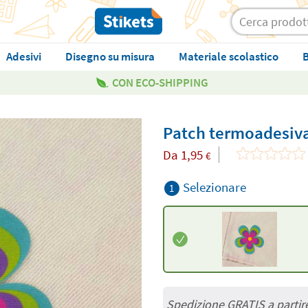
Adesivi
Disegno su misura
Materiale scolastico
B
CON ECO-SHIPPING
Patch termoadesiva
Da
1,95
€
Selezionare
1
Spedizione GRATIS a partir