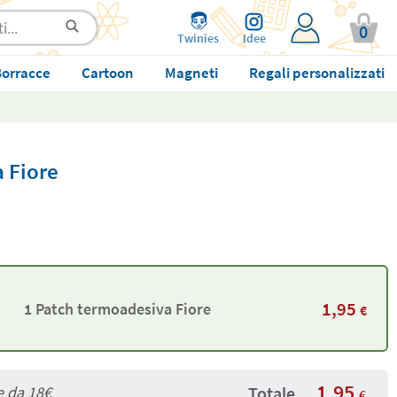
0
Twinies
Idee
orracce
Cartoon
Magneti
Regali personalizzati
 Fiore
1,95
1 Patch termoadesiva Fiore
€
1,95
e da
18€
Totale
€