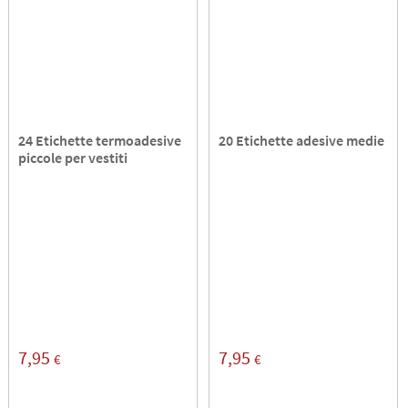
24 Etichette termoadesive
20 Etichette adesive medie
piccole per vestiti
7,95
7,95
€
€