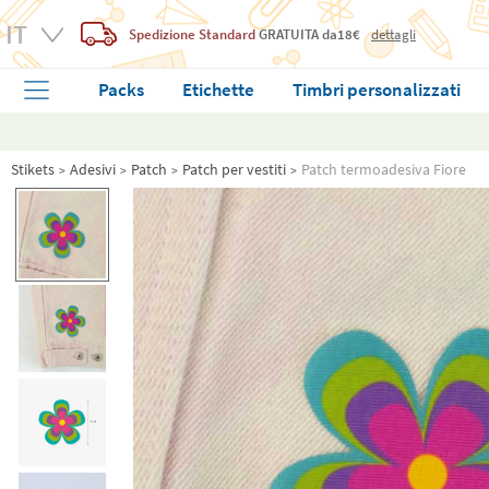
Spedizione Standard
GRATUITA
da18€
dettagli
Packs
Etichette
Timbri personalizzati
Stikets
Adesivi
Patch
Patch per vestiti
Patch termoadesiva Fiore