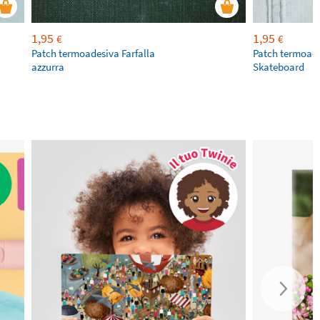
1,95
1,95
€
€
Patch termoadesiva Farfalla
Patch termoad
azzurra
Skateboard