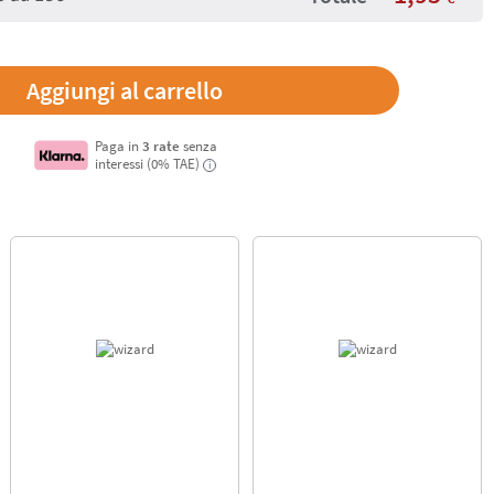
Paga in
3 rate
senza
interessi (0% TAE)
i