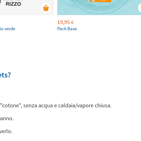
19,95
€
to verde
Pack Base
ets?
a "cotone", senza acqua e caldaia/vapore chiusa.
panno.
verlo.