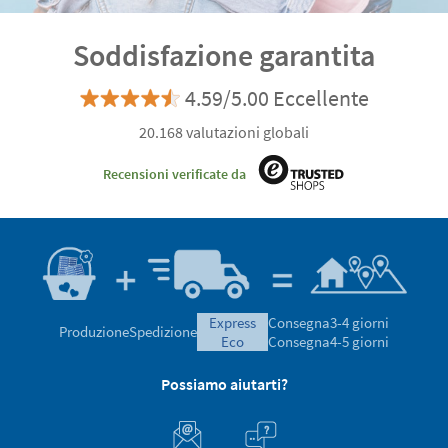
Soddisfazione garantita
4.59/5.00 Eccellente
20.168 valutazioni globali
Recensioni verificate da
express
Consegna
3-4 giorni
Produzione
Spedizione
eco
Consegna
4-5 giorni
Possiamo aiutarti?