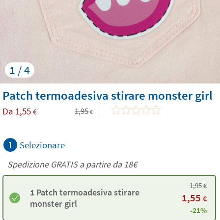
1 / 4
Patch termoadesiva stirare monster girl
Da
1,55
1,95
€
€
1
Selezionare
Spedizione GRATIS a partire da
18€
1,95
€
1 Patch termoadesiva stirare
1,55
€
monster girl
-21%