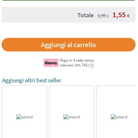
1,55
Totale
1,95
€
€
Paga in
3 rate
senza
interessi (0% TAE)
i
Aggiungi altri best seller