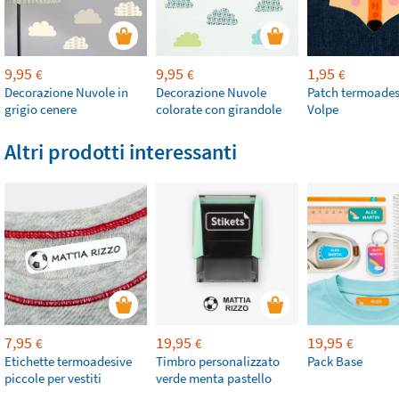
9,95
9,95
1,95
€
€
€
Decorazione Nuvole in
Decorazione Nuvole
Patch termoades
grigio cenere
colorate con girandole
Volpe
Altri prodotti interessanti
7,95
19,95
19,95
€
€
€
Etichette termoadesive
Timbro personalizzato
Pack Base
piccole per vestiti
verde menta pastello