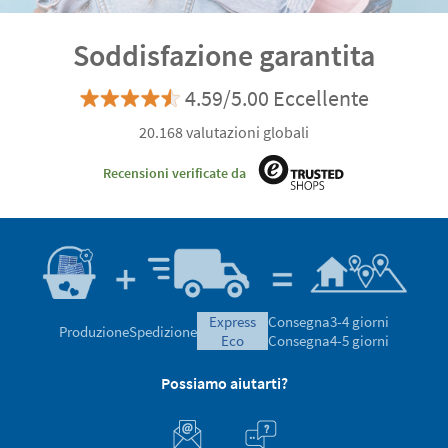
Soddisfazione garantita
4.59/5.00 Eccellente
20.168 valutazioni globali
Recensioni verificate da
express
Consegna
3-4 giorni
Produzione
Spedizione
eco
Consegna
4-5 giorni
Possiamo aiutarti?