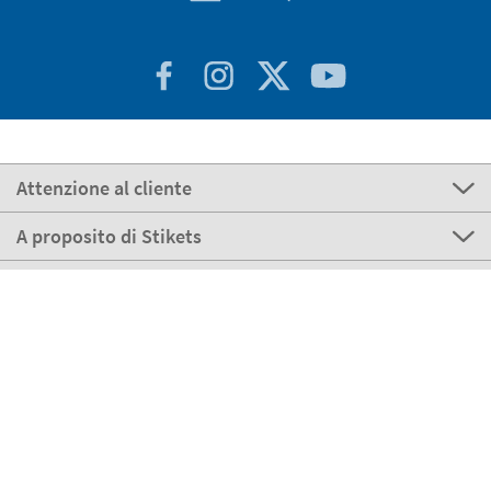
Attenzione al cliente
A proposito di Stikets
100% Sicuro
Stikets Global Brand
Italia
I nostri metodi di pagamento