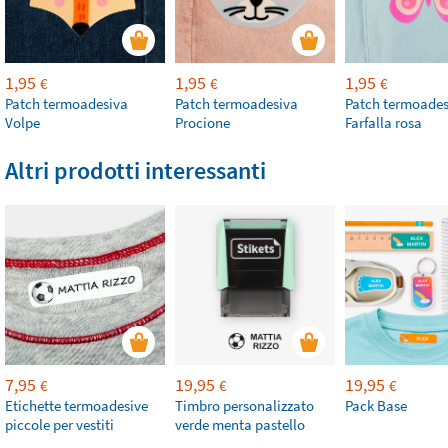
1,95
1,95
1,95
€
€
€
Patch termoadesiva
Patch termoadesiva
Patch termoades
Volpe
Procione
Farfalla rosa
Altri prodotti interessanti
7,95
19,95
19,95
€
€
€
Etichette termoadesive
Timbro personalizzato
Pack Base
piccole per vestiti
verde menta pastello