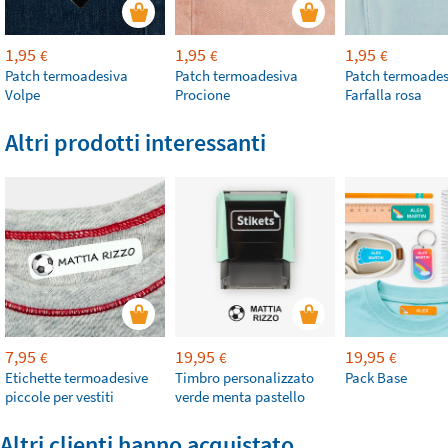
1,95
1,95
1,95
€
€
€
Patch termoadesiva
Patch termoadesiva
Patch termoades
Volpe
Procione
Farfalla rosa
Altri prodotti interessanti
7,95
19,95
19,95
€
€
€
Etichette termoadesive
Timbro personalizzato
Pack Base
piccole per vestiti
verde menta pastello
Altri clienti hanno acquistato