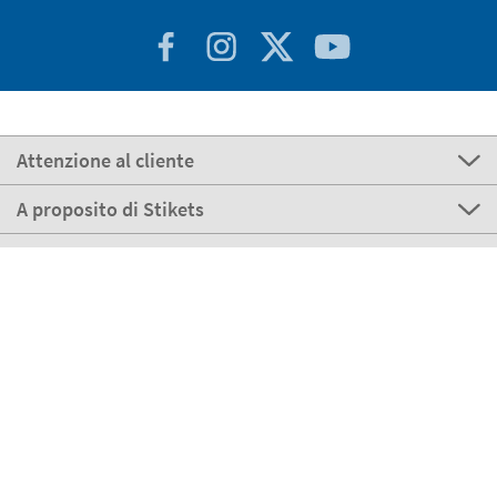
Attenzione al cliente
A proposito di Stikets
100% Sicuro
Stikets Global Brand
Italia
I nostri metodi di pagamento