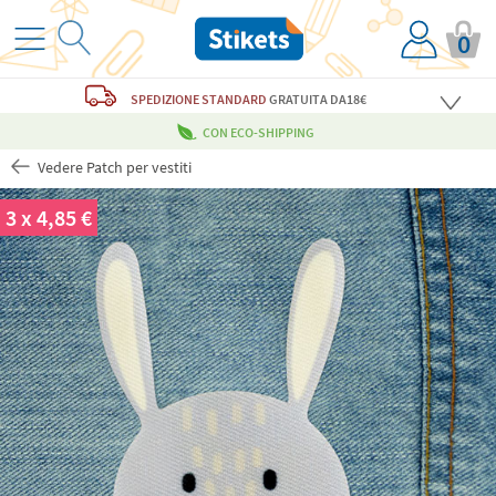
0
SPEDIZIONE STANDARD
GRATUITA
DA18€
CON ECO-SHIPPING
Vedere Patch per vestiti
3 x 4,85 €