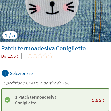
1 / 5
Patch termoadesiva Coniglietto
Da
1,95
€
1
Selezionare
Spedizione GRATIS a partire da
18€
1 Patch termoadesiva
1,95
€
Coniglietto