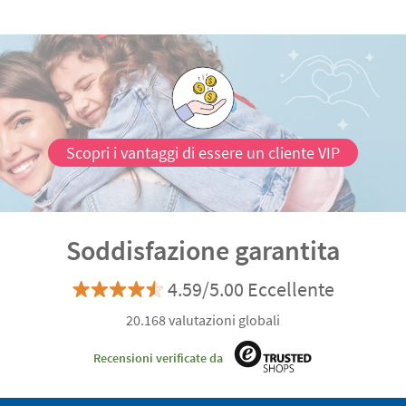
Le lunch box con scomparti sono particolarmente
utili per trasportare diversi pasti
per una giornata
fuori. Tutti i cestini per il pranzo che puoi acquistare da
Stikets sono
realizzati con materiali che sono
completamente sicuri per i bambini.
Scopri i vantaggi di essere un cliente VIP
Soddisfazione garantita