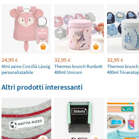
24,95
32,95
32,95
€
€
€
Mini zaino Cincillà Lässig
Thermos brunch Runbott
Thermos brunch
personalizzabile
400ml Unicorn
400ml Tricerato
Altri prodotti interessanti