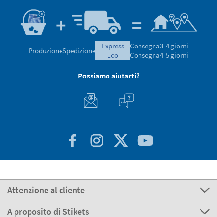
4.59/5.00 Eccellente
20.168 valutazioni globali
Recensioni verificate da
express
Consegna
3-4 giorni
Produzione
Spedizione
eco
Consegna
4-5 giorni
Possiamo aiutarti?