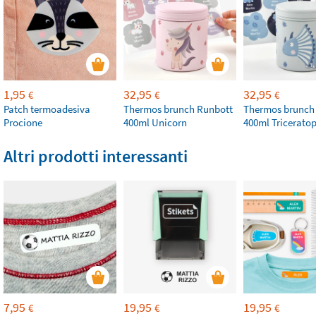
1,95
32,95
32,95
€
€
€
Patch termoadesiva
Thermos brunch Runbott
Thermos brunch
Procione
400ml Unicorn
400ml Tricerato
Altri prodotti interessanti
7,95
19,95
19,95
€
€
€