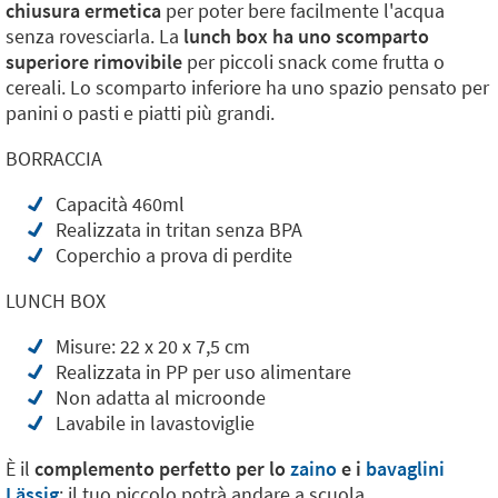
chiusura ermetica
per poter bere facilmente l'acqua
senza rovesciarla. La
lunch box ha uno scomparto
superiore rimovibile
per piccoli snack come frutta o
cereali. Lo scomparto inferiore ha uno spazio pensato per
panini o pasti e piatti più grandi.
BORRACCIA
Capacità 460ml
Realizzata in tritan senza BPA
Coperchio a prova di perdite
LUNCH BOX
Misure: 22 x 20 x 7,5 cm
Realizzata in PP per uso alimentare
Non adatta al microonde
Lavabile in lavastoviglie
È il
complemento perfetto per lo
zaino
e i
bavaglini
Lässig
: il tuo piccolo potrà andare a scuola