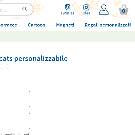
0
Twinies
Idee
orracce
Cartoon
Magneti
Regali personalizzati
cats personalizzabile
 a quello da voi