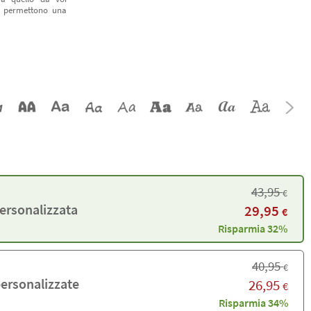
vi permettono una
43,95
€
personalizzata
29,95
€
Risparmia 32%
40,95
€
personalizzate
26,95
€
Risparmia 34%