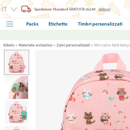
Spedizione Standard
GRATUITA
da18€
dettagli
Packs
Etichette
Timbri personalizzati
Stikets
Materiale scolastico
Zaini personalizzati
Mini zaino B&B Babyc