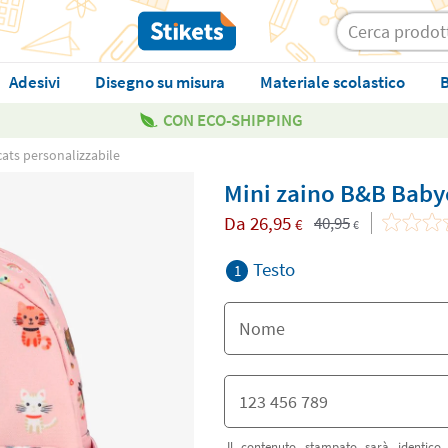
Adesivi
Disegno su misura
Materiale scolastico
B
CON ECO-SHIPPING
ats personalizzabile
Mini zaino B&B Baby
Da
26,95
40,95
€
€
Testo
1
Il contenuto stampato sarà identico