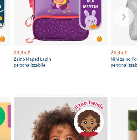
23,95
26,95
€
€
Zaino Maped Lapin
Mini zaino Pola
personalizzabile
personalizzabi