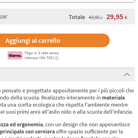
29,95
Totale
18€
43,95
€
€
Paga in
3 rate
senza
interessi (0% TAE)
i
 pensato e progettato appositamente per i più piccoli che
ndo della scuola. Realizzato interamente in
materiale
nta una scelta ecologica che rispetta l'ambiente mentre
suoi primi anni all'asilo nido o alla scuola dell'infanzia.
ezza ed ergonomia
, con un design che non appesantisce
principale con cerniera
offre spazio sufficiente per la