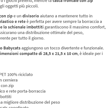
o i giochi preferiti, mentre la
tasca frontale con zip
i oggetti più piccoli.
con zip
e un
divisorio
aiutano a mantenere tutto in
elastico e rete
è perfetta per avere sempre la borraccia a
 e lo schienale imbottiti
garantiscono il massimo comfort,
sicurano una distribuzione ottimale del peso,
nte per tutto il giorno.
ivo Babycats
aggiungono un tocco divertente e funzionale.
imensioni compatte di 28,5 x 21,5 x 10 cm
, è ideale per i
 PET 100% riciclato
n cerniera
 con zip
ico e rete porta-borraccia
bottiti
na migliore distribuzione del peso
ycats coordinato