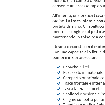
merenda, un cambio di vestiti 
consente un accesso rapido agl
All'interno, una pratica
tasca 
ordine. La
tasca laterale con 
portata di mano. Gli
spallacci
mentre le
cinghie sul petto
as
mantenendo lo zaino ben adere
I
tiranti decorati con il mot
Con una
capacità di 5 litri
e
d
bambini in età prescolare.
Capacità: 5 litri
Realizzato in materiale
Comparto principale co
Tasca frontale e interna
Tasca laterale con elast
Spallacci e schienale im
Cinghie sul petto per u
Tiranti con motivo Bab