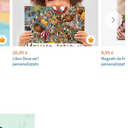
26,95
4,95
€
€
Libro Dove sei?
Magneti da fri
personalizzato
personalizzati 