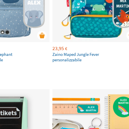
23,95
€
lephant
Zaino Maped Jungle Fever
le
personalizzabile