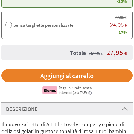
-15%
29,95
€
24,95
Senza targhette personalizzate
€
-17%
27,95
Totale
32,95
€
€
Paga in
3 rate
senza
interessi (0% TAE)
i
DESCRIZIONE
Il nuovo
zainetto di A Little Lovely Company è pieno di
deliziosi gelati in gustose tonalità di rosa. I tuoi bambini