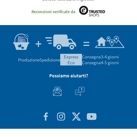
Recensioni verificate da
express
Consegna
3-4 giorni
Produzione
Spedizione
eco
Consegna
4-5 giorni
Possiamo aiutarti?