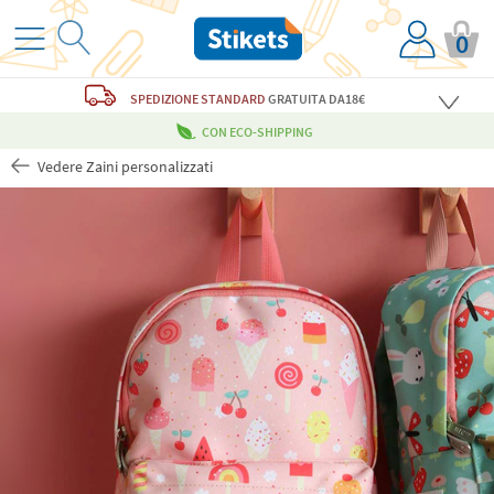
0
SPEDIZIONE STANDARD
GRATUITA
DA18€
CON ECO-SHIPPING
Vedere Zaini personalizzati