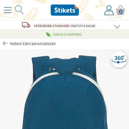
0
SPEDIZIONE STANDARD
GRATUITA
DA18€
CON ECO-SHIPPING
Vedere Zaini personalizzati