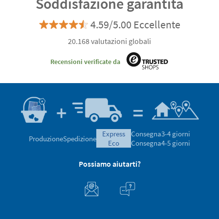
Soddisfazione garantita
4.59/5.00 Eccellente
20.168 valutazioni globali
Recensioni verificate da
express
Consegna
3-4 giorni
Produzione
Spedizione
eco
Consegna
4-5 giorni
Possiamo aiutarti?