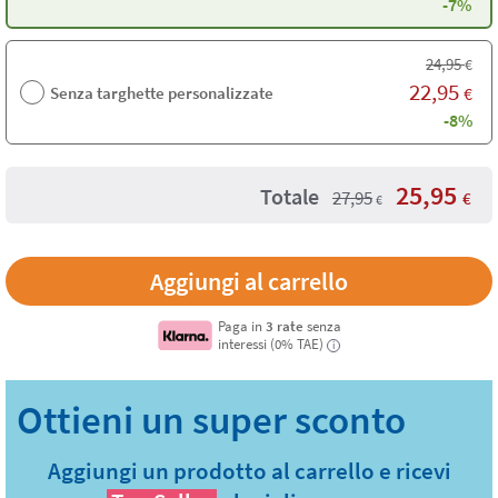
-7%
24,95
€
22,95
Senza targhette personalizzate
€
-8%
25,95
Totale
27,95
€
€
Paga in
3 rate
senza
interessi (0% TAE)
i
Aggiungi un prodotto al carrello e ricevi