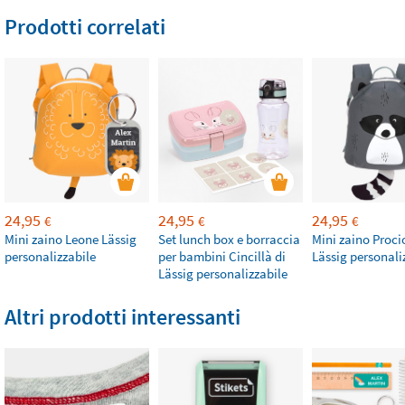
Prodotti correlati
24,95
24,95
24,95
€
€
€
Mini zaino Leone Lässig
Set lunch box e borraccia
Mini zaino Proci
personalizzabile
per bambini Cincillà di
Lässig personali
Lässig personalizzabile
Altri prodotti interessanti