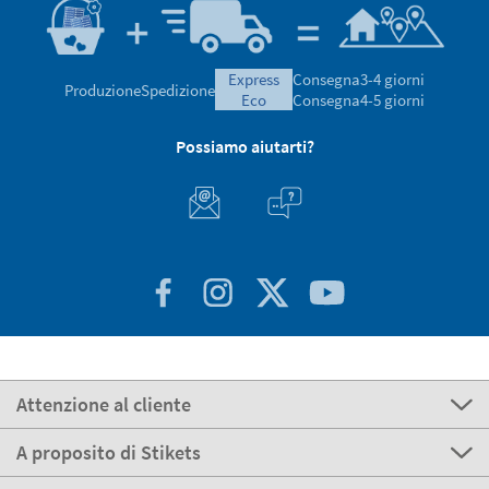
express
Consegna
3-4 giorni
Produzione
Spedizione
eco
Consegna
4-5 giorni
Possiamo aiutarti?
Attenzione al cliente
A proposito di Stikets