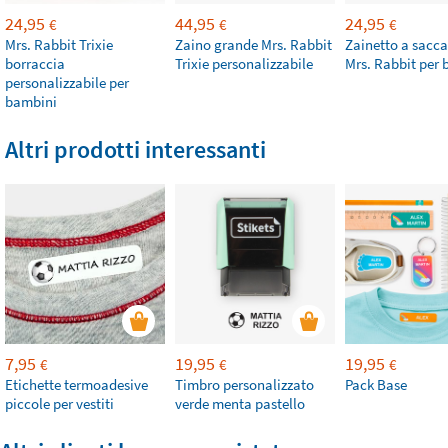
24,95
44,95
24,95
€
€
€
Mrs. Rabbit Trixie
Zaino grande Mrs. Rabbit
Zainetto a sacca
borraccia
Trixie personalizzabile
Mrs. Rabbit per
personalizzabile per
bambini
Altri prodotti interessanti
7,95
19,95
19,95
€
€
€
Etichette termoadesive
Timbro personalizzato
Pack Base
piccole per vestiti
verde menta pastello