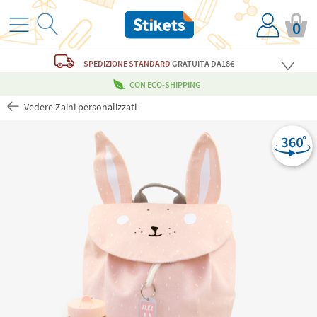
0
SPEDIZIONE STANDARD
GRATUITA
DA18€
CON ECO-SHIPPING
Vedere Zaini personalizzati