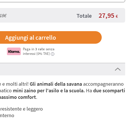
27,95
Totale
18€
€
Paga in
3 rate
senza
interessi (0% TAE)
i
 e molti altri!
Gli animali della savana
accompagneranno
patico
mini zaino per l'asilo e la scuola.
Ha
due scomparti
l massimo comfort
.
 resistente e leggero
interno