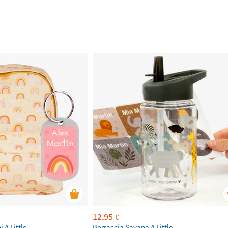
12,95
€
 A Little
Borraccia Savana A Little