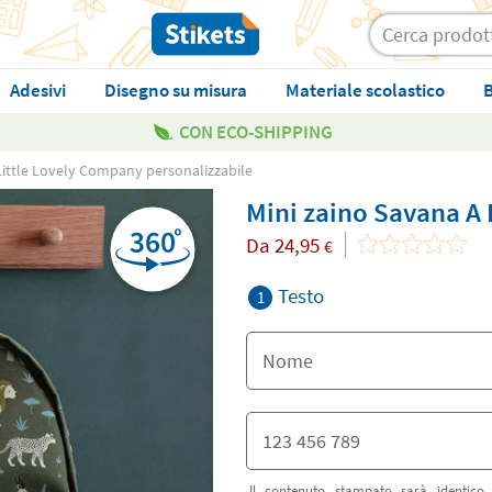
Adesivi
Disegno su misura
Materiale scolastico
B
CON ECO-SHIPPING
Little Lovely Company personalizzabile
Mini zaino Savana A 
Da
24,95
€
Testo
1
Il contenuto stampato sarà identico