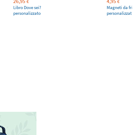
26,95
4,95
€
€
Libro Dove sei?
Magneti da fri
personalizzato
personalizzati 