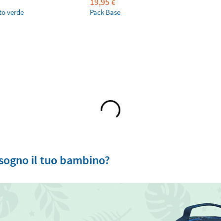
19,95
€
to verde
Pack Base
isogno il tuo bambino?