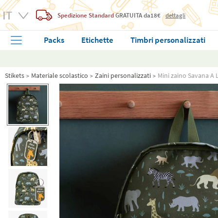
Spedizione Standard
GRATUITA
da18€
dettagli
Packs
Etichette
Timbri personalizzati
Stikets
Materiale scolastico
Zaini personalizzati
Mini zaino Savana A 