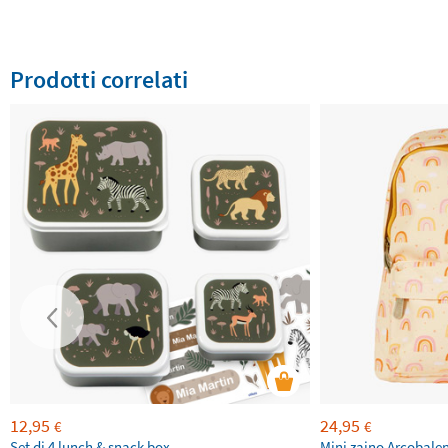
Prodotti correlati
12,95
24,95
€
€
Set di 4 lunch & snack box
Mini zaino Arcobaleni