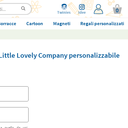
0
Twinies
Idee
orracce
Cartoon
Magneti
Regali personalizzati
Little Lovely Company personalizzabile
 a quello da voi