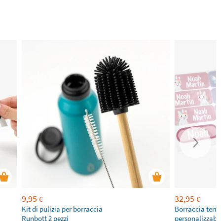
9,95
32,95
€
€
Kit di pulizia per borraccia
Borraccia term
Runbott 2 pezzi
personalizzabi