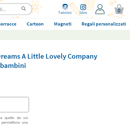
0
Twinies
Idee
orracce
Cartoon
Magneti
Regali personalizzati
Dreams A Little Lovely Company
r bambini
 a quello da voi
vi permettono una