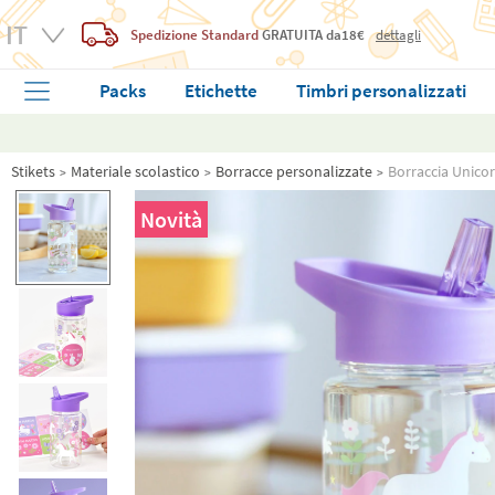
Spedizione Standard
GRATUITA
da18€
dettagli
Packs
Etichette
Timbri personalizzati
Stikets
Materiale scolastico
Borracce personalizzate
Borraccia Unico
Novità