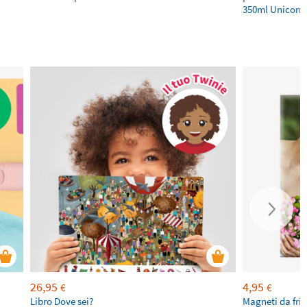
350ml Unicorn
26,95
4,95
€
€
Libro Dove sei?
Magneti da fri