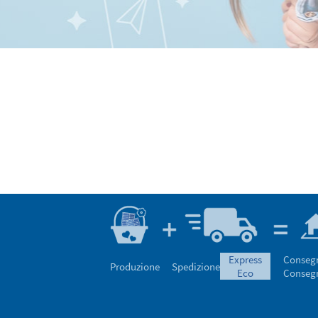
express
Conseg
Produzione
Spedizione
eco
Conseg