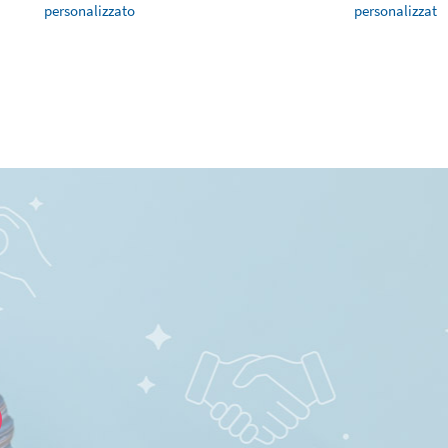
personalizzato
personalizzati 