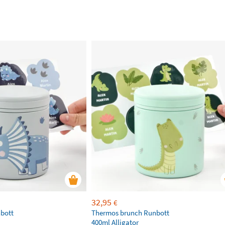
32,95
€
bott
Thermos brunch Runbott
400ml Alligator