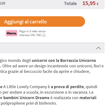
15,95
Totale
18€
€
Paga in
3 rate
senza
interessi (0% TAE)
i
magico mondo degli
unicorni con la Borraccia Unicorno
.
Oltre ad avere un design incantevole con unicorni, fiori e
ica grazie al beccuccio facile da aprire e chiudere,
le
A Little Lovely Company è
a prova di perdite
, quindi
o per andare a scuola, in escursione o in vacanza. La
per bambini Unicorn Dreams
è realizzata con
materiali
il polipropilene privi di bisfenolo.