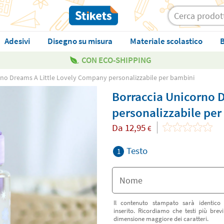
Adesivi
Disegno su misura
Materiale scolastico
B
CON ECO-SHIPPING
rno Dreams A Little Lovely Company personalizzabile per bambini
Borraccia Unicorno 
personalizzabile pe
Da
12,95
€
Testo
1
Il contenuto stampato sarà identico
inserito. Ricordiamo che testi più bre
dimensione maggiore dei caratteri.