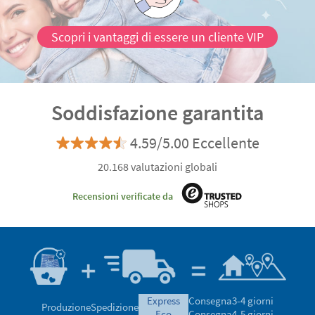
Scopri i vantaggi di essere un cliente VIP
Soddisfazione garantita
4.59/5.00 Eccellente
20.168 valutazioni globali
Recensioni verificate da
express
Consegna
3-4 giorni
Produzione
Spedizione
eco
Consegna
4-5 giorni