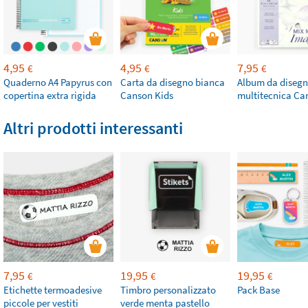
4,95
4,95
7,95
€
€
€
Quaderno A4 Papyrus con
Carta da disegno bianca
Album da diseg
copertina extra rigida
Canson Kids
multitecnica Ca
Altri prodotti interessanti
7,95
19,95
19,95
€
€
€
Etichette termoadesive
Timbro personalizzato
Pack Base
piccole per vestiti
verde menta pastello