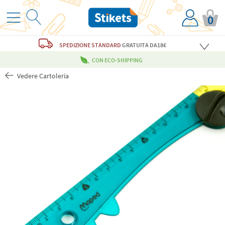
0
SPEDIZIONE STANDARD
GRATUITA
DA18€
CON ECO-SHIPPING
Vedere Cartoleria