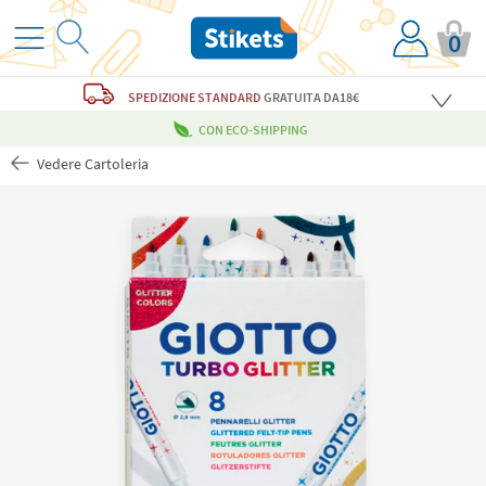
0
SPEDIZIONE STANDARD
GRATUITA
DA18€
CON ECO-SHIPPING
Vedere Cartoleria