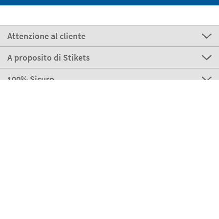
Attenzione al cliente
A proposito di Stikets
100% Sicuro
Stikets Global Brand
Italia
I nostri metodi di pagamento