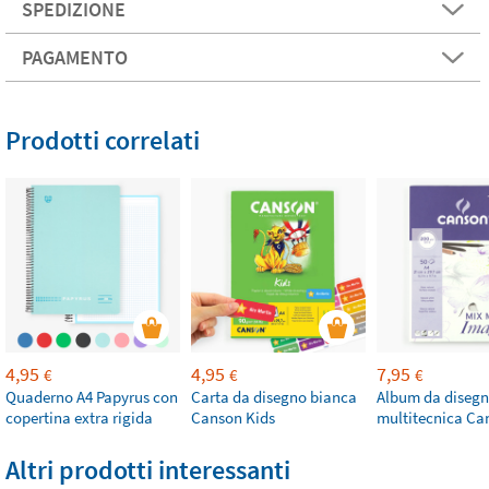
SPEDIZIONE
PAGAMENTO
Prodotti correlati
4,95
4,95
7,95
€
€
€
Quaderno A4 Papyrus con
Carta da disegno bianca
Album da diseg
copertina extra rigida
Canson Kids
multitecnica Ca
Altri prodotti interessanti