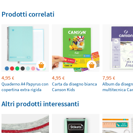
Prodotti correlati
4,95
4,95
7,95
€
€
€
Quaderno A4 Papyrus con
Carta da disegno bianca
Album da diseg
copertina extra rigida
Canson Kids
multitecnica Ca
Altri prodotti interessanti