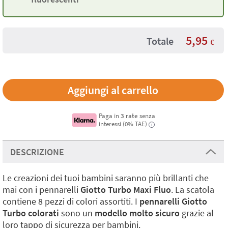
5,95
Totale
€
Paga in
3 rate
senza
interessi (0% TAE)
i
DESCRIZIONE
Le creazioni dei tuoi bambini saranno più brillanti che
mai con i pennarelli
Giotto Turbo Maxi Fluo
. La scatola
contiene 8 pezzi di colori assortiti. I
pennarelli Giotto
Turbo colorati
sono un
modello molto sicuro
grazie al
loro tappo di sicurezza per bambini.