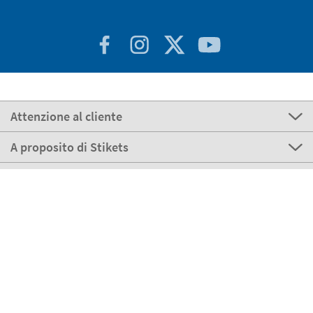
Attenzione al cliente
A proposito di Stikets
100% Sicuro
Stikets Global Brand
Italia
I nostri metodi di pagamento