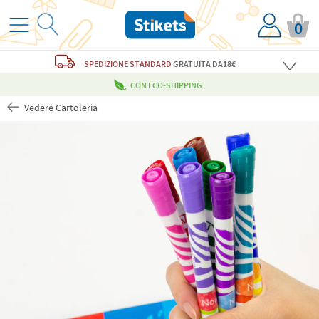
0
SPEDIZIONE STANDARD
GRATUITA
DA18€
CON ECO-SHIPPING
Vedere Cartoleria