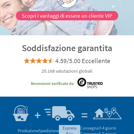
Scopri i vantaggi di essere un cliente VIP
Soddisfazione garantita
4.59/5.00 Eccellente
20.168 valutazioni globali
Recensioni verificate da
express
Consegna
3-4 giorni
Produzione
Spedizione
eco
Consegna
4-5 giorni