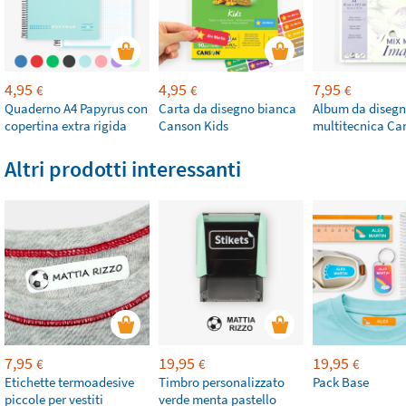
4,95
4,95
7,95
€
€
€
Quaderno A4 Papyrus con
Carta da disegno bianca
Album da diseg
copertina extra rigida
Canson Kids
multitecnica Ca
Altri prodotti interessanti
7,95
19,95
19,95
€
€
€
Etichette termoadesive
Timbro personalizzato
Pack Base
piccole per vestiti
verde menta pastello