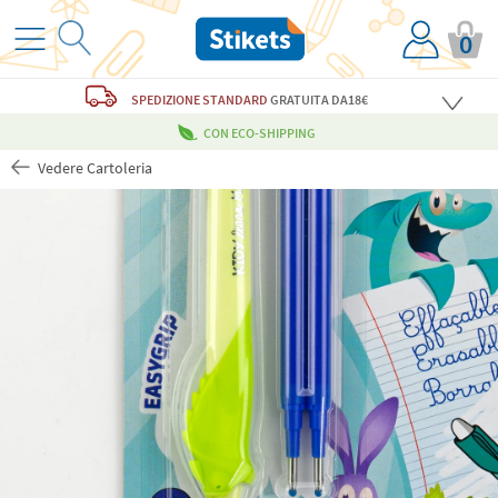
0
SPEDIZIONE STANDARD
GRATUITA
DA18€
CON ECO-SHIPPING
Vedere Cartoleria