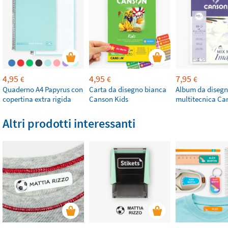
4,95
4,95
7,95
€
€
€
Quaderno A4 Papyrus con
Carta da disegno bianca
Album da diseg
copertina extra rigida
Canson Kids
multitecnica Ca
Altri prodotti interessanti