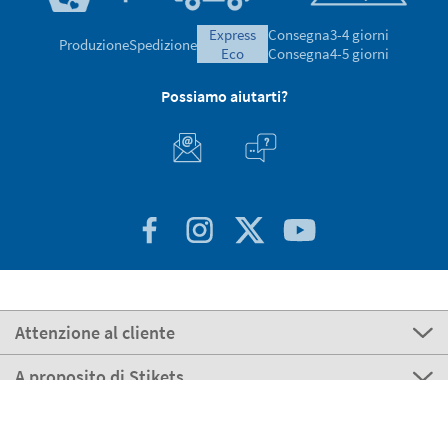
express
Consegna
3-4 giorni
Produzione
Spedizione
eco
Consegna
4-5 giorni
Possiamo aiutarti?
Attenzione al cliente
A proposito di Stikets
100% Sicuro