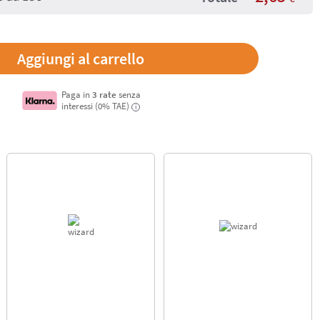
Paga in
3 rate
senza
interessi (0% TAE)
i