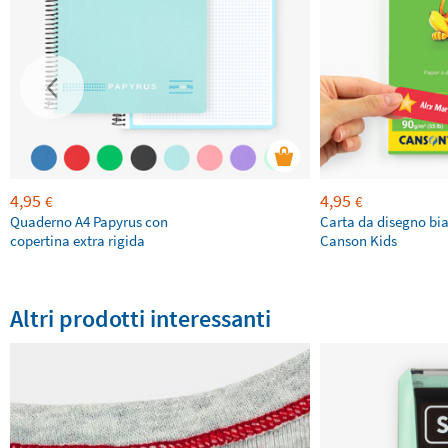
4,95
4,95
€
€
Quaderno A4 Papyrus con
Carta da disegno bi
copertina extra rigida
Canson Kids
Altri prodotti interessanti