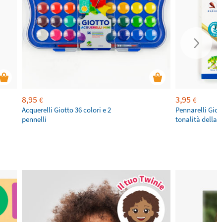
8,95
3,95
€
€
Acquerelli Giotto 36 colori e 2
Pennarelli Giot
pennelli
tonalità della p