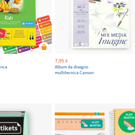
7,95
€
anca
Album da disegno
multitecnica Canson