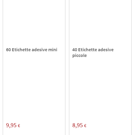
60 Etichette adesive mini
40 Etichette adesive
piccole
9,95
8,95
€
€