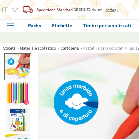
Spedizione Standard
GRATUITA
da18€
dettagli
Packs
Etichette
Timbri personalizzati
Stikets
Materiale scolastico
Cartoleria
Pastelli a cera colorati Milan 1