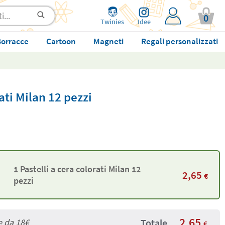
0
Twinies
Idee
orracce
Cartoon
Magneti
Regali personalizzati
rati Milan 12 pezzi
1 Pastelli a cera colorati Milan 12
2,65
€
pezzi
2,65
e da
18€
Totale
€