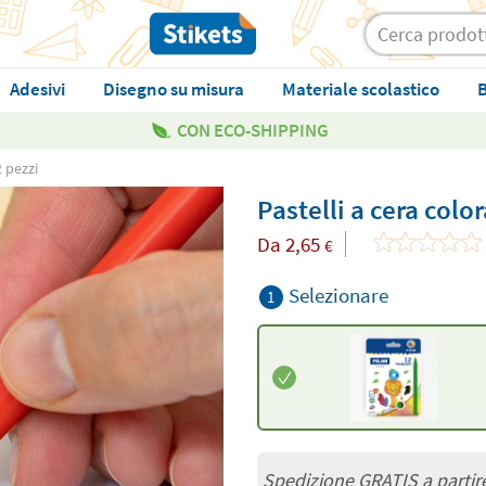
Adesivi
Disegno su misura
Materiale scolastico
B
CON ECO-SHIPPING
2 pezzi
Pastelli a cera colo
Da
2,65
€
Selezionare
1
Spedizione GRATIS a partir