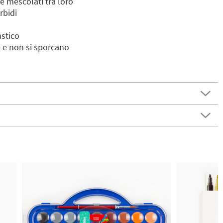
e mescolati tra loro
rbidi
astico
 e non si sporcano