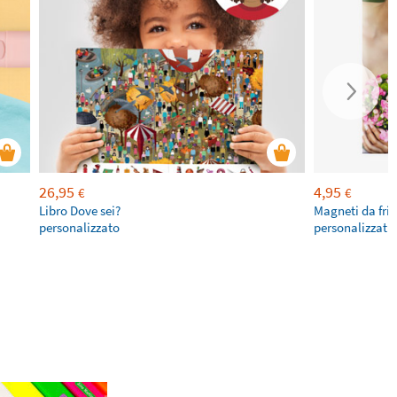
26,95
4,95
€
€
Libro Dove sei?
Magneti da fri
personalizzato
personalizzati 