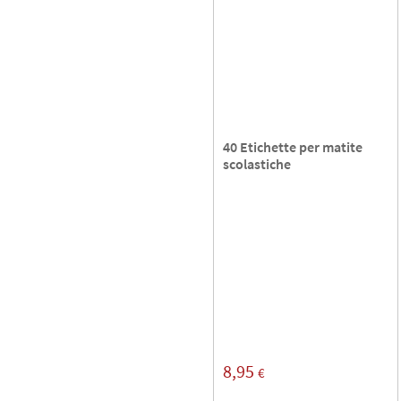
40 Etichette per matite
scolastiche
8,95
€