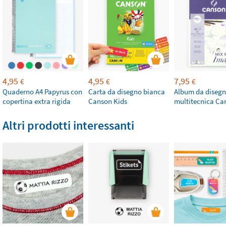
4,95
4,95
7,95
€
€
€
Quaderno A4 Papyrus con
Carta da disegno bianca
Album da diseg
copertina extra rigida
Canson Kids
multitecnica Ca
Altri prodotti interessanti