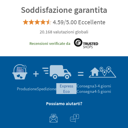
Soddisfazione garantita
4.59/5.00 Eccellente
20.168 valutazioni globali
Recensioni verificate da
express
Consegna
3-4 giorni
Produzione
Spedizione
eco
Consegna
4-5 giorni
Possiamo aiutarti?