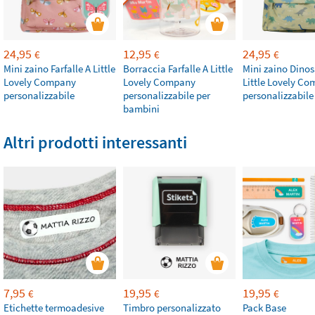
24,95
12,95
24,95
€
€
€
Mini zaino Farfalle A Little
Borraccia Farfalle A Little
Mini zaino Dinos
Lovely Company
Lovely Company
Little Lovely C
personalizzabile
personalizzabile per
personalizzabile
bambini
Altri prodotti interessanti
7,95
19,95
19,95
€
€
€
Etichette termoadesive
Timbro personalizzato
Pack Base