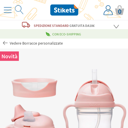
0
SPEDIZIONE STANDARD
GRATUITA
DA18€
CON ECO-SHIPPING
Vedere Borracce personalizzate
Novità