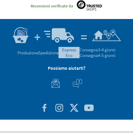
Recensioni verificate da
express
Consegna
3-4 giorni
Produzione
Spedizione
eco
Consegna
4-5 giorni
Possiamo aiutarti?