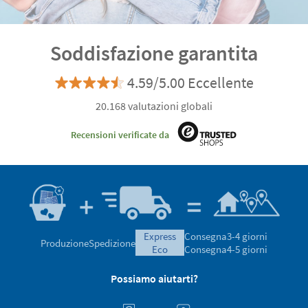
Soddisfazione garantita
4.59/5.00 Eccellente
20.168 valutazioni globali
Recensioni verificate da
express
Consegna
3-4 giorni
Produzione
Spedizione
eco
Consegna
4-5 giorni
Possiamo aiutarti?