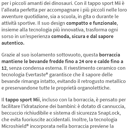
per i piccoli amanti dei dinosauri. Con il tappo sport Mii è
l'alleata perfetta per accompagnare i più piccoli nelle loro
avventure quotidiane, sia a scuola, in gita o durante le
attività sportive. Il suo design
compatto e funzionale
,
insieme alla tecnologia più innovativa, trasforma ogni
sorso in un'esperienza
comoda, sicura e dal sapore
autentico.
Grazie al suo isolamento sottovuoto, questa
borraccia
mantiene le bevande fredde fino a 24 ore e calde fino a
12
, senza condensa esterna. Il rivestimento ceramico con
tecnologia Evertaste®️ garantisce che il sapore delle
bevande rimanga intatto, evitando il retrogusto metallico
e preservandone tutte le proprietà organolettiche.
Il
tappo sport Mii
, incluso con la borraccia, è pensato per
facilitare l'idratazione dei bambini: è dotato di cannuccia,
beccuccio richiudibile e sistema di sicurezza SnapLock,
che evita fuoriuscite accidentali. Inoltre, la tecnologia
Microshield®️ incorporata nella borraccia previene la