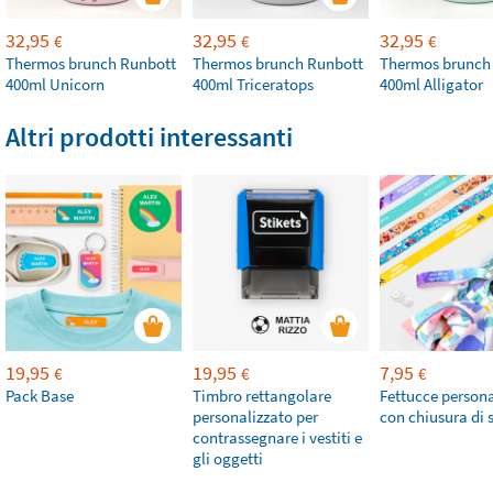
32,95
32,95
32,95
€
€
€
Thermos brunch Runbott
Thermos brunch Runbott
Thermos brunch
400ml Unicorn
400ml Triceratops
400ml Alligator
Altri prodotti interessanti
19,95
19,95
7,95
€
€
€
Pack Base
Timbro rettangolare
Fettucce persona
personalizzato per
con chiusura di 
contrassegnare i vestiti e
gli oggetti