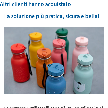
Altri clienti hanno acquistato
La soluzione più pratica, sicura e bella!
Le
borracce riutilizzabili
sono già un "must" per i tuoi