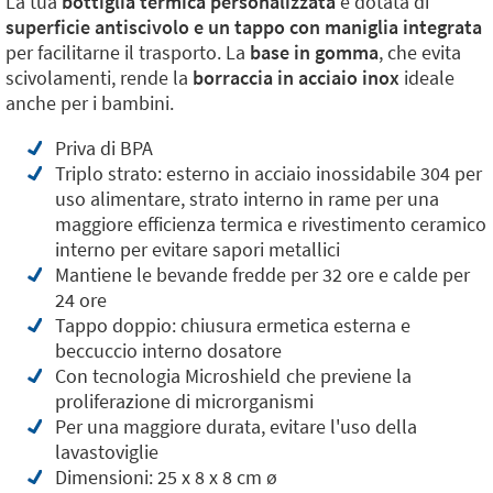
La tua
bottiglia termica personalizzata
è dotata di
superficie antiscivolo e un tappo con maniglia integrata
per facilitarne il trasporto. La
base in gomma
, che evita
scivolamenti, rende la
borraccia in acciaio inox
ideale
anche per i bambini.
Priva di BPA
Triplo strato: esterno in acciaio inossidabile 304 per
uso alimentare, strato interno in rame per una
maggiore efficienza termica e rivestimento ceramico
interno per evitare sapori metallici
Mantiene le bevande fredde per 32 ore e calde per
24 ore
Tappo doppio: chiusura ermetica esterna e
beccuccio interno dosatore
Con tecnologia Microshield
che previene la
proliferazione di microrganismi
Per una maggiore durata, evitare l'uso della
lavastoviglie
Dimensioni: 25 x 8 x 8 cm ø