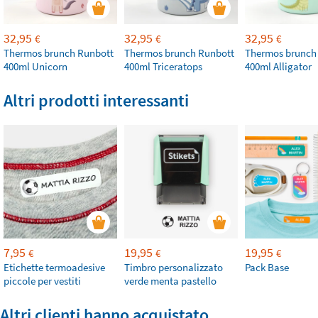
32,95
32,95
32,95
€
€
€
Thermos brunch Runbott
Thermos brunch Runbott
Thermos brunch
400ml Unicorn
400ml Triceratops
400ml Alligator
Altri prodotti interessanti
7,95
19,95
19,95
€
€
€
Etichette termoadesive
Timbro personalizzato
Pack Base
piccole per vestiti
verde menta pastello
Altri clienti hanno acquistato