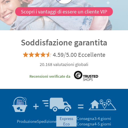
Scopri i vantaggi di essere un cliente VIP
Soddisfazione garantita
4.59/5.00 Eccellente
20.168 valutazioni globali
Recensioni verificate da
express
Consegna
3-4 giorni
Produzione
Spedizione
eco
Consegna
4-5 giorni