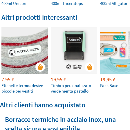
400ml Unicorn
400ml Triceratops
400ml Alligator
Altri prodotti interessanti
7,95
19,95
19,95
€
€
€
Etichette termoadesive
Timbro personalizzato
Pack Base
piccole per vestiti
verde menta pastello
Altri clienti hanno acquistato
Borracce termiche in acciaio inox, una
scelta sicura e sostenibile