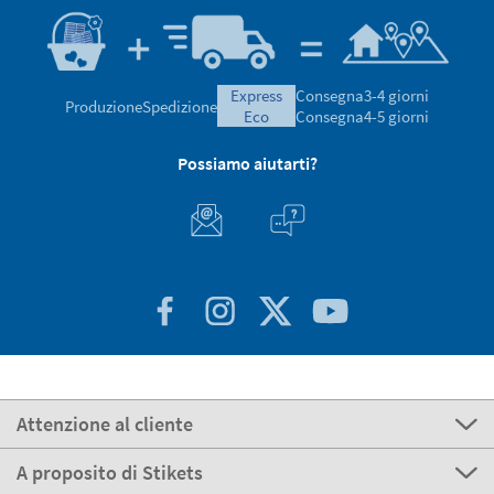
express
Consegna
3-4 giorni
Produzione
Spedizione
eco
Consegna
4-5 giorni
Possiamo aiutarti?
Attenzione al cliente
A proposito di Stikets