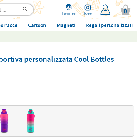
0
Twinies
Idee
orracce
Cartoon
Magneti
Regali personalizzati
portiva personalizzata Cool Bottles