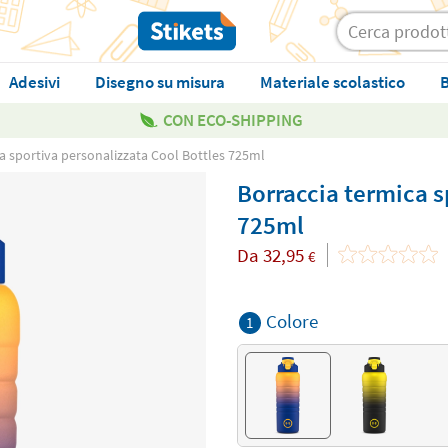
Adesivi
Disegno su misura
Materiale scolastico
B
CON ECO-SHIPPING
a sportiva personalizzata Cool Bottles 725ml
Borraccia termica s
725ml
Da
32,95
€
Colore
1