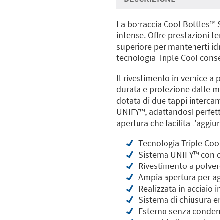
La borraccia Cool Bottles™️ 
intense. Offre prestazioni t
superiore per mantenerti idra
tecnologia Triple Cool conser
Il rivestimento in vernice a
durata e protezione dalle ma
dotata di due tappi intercam
UNIFY™️, adattandosi perfett
apertura che facilita l'aggi
Tecnologia Triple Cool:
Sistema UNIFY™️ con du
Rivestimento a polver
Ampia apertura per agg
Realizzata in acciaio i
Sistema di chiusura er
Esterno senza condens