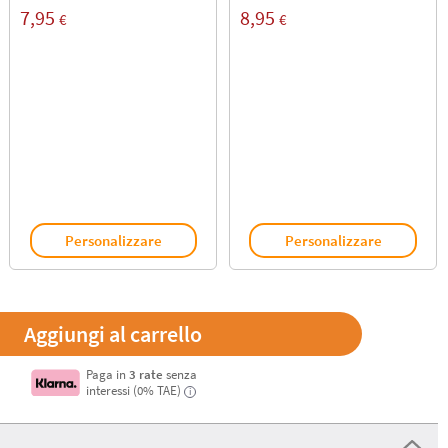
7,95
8,95
€
€
Personalizzare
Personalizzare
Paga in
3 rate
senza
interessi (0% TAE)
i