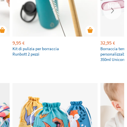
9,95
32,95
€
€
Kit di pulizia per borraccia
Borraccia term
Runbott 2 pezzi
personalizzabi
350ml Unicorn