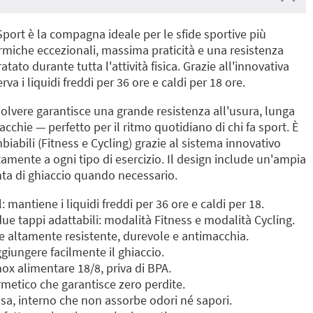
Sport è la compagna ideale per le sfide sportive più
ermiche eccezionali, massima praticità e una resistenza
tato durante tutta l'attività fisica. Grazie all'innovativa
va i liquidi freddi per 36 ore e caldi per 18 ore.
 polvere garantisce una grande resistenza all'usura, lunga
cchie — perfetto per il ritmo quotidiano di chi fa sport. È
biabili (Fitness e Cycling) grazie al sistema innovativo
amente a ogni tipo di esercizio. Il design include un'ampia
unta di ghiaccio quando necessario.
 mantiene i liquidi freddi per 36 ore e caldi per 18.
e tappi adattabili: modalità Fitness e modalità Cycling.
e altamente resistente, durevole e antimacchia.
iungere facilmente il ghiaccio.
nox alimentare 18/8, priva di BPA.
metico che garantisce zero perdite.
a, interno che non assorbe odori né sapori.