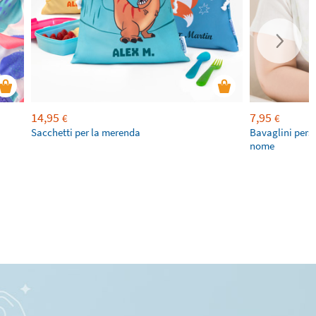
14,95
7,95
€
€
Sacchetti per la merenda
Bavaglini pers
nome