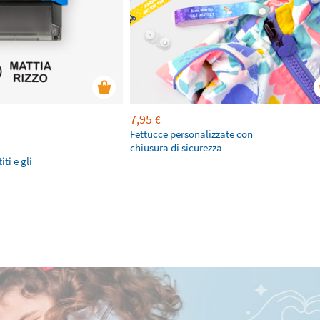
7,95
€
Fettucce personalizzate con
chiusura di sicurezza
ti e gli