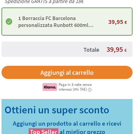
Spedizione GRATIS a partire da
18€
1 Borraccia FC Barcelona
39,95
€
personalizzata Runbott 600ml
nera con firme
39,95
Totale
€
Paga in
3 rate
senza
interessi (0% TAE)
i
Aggiungi un prodotto al carrello e ricevi
Top Seller
al miglior prezzo