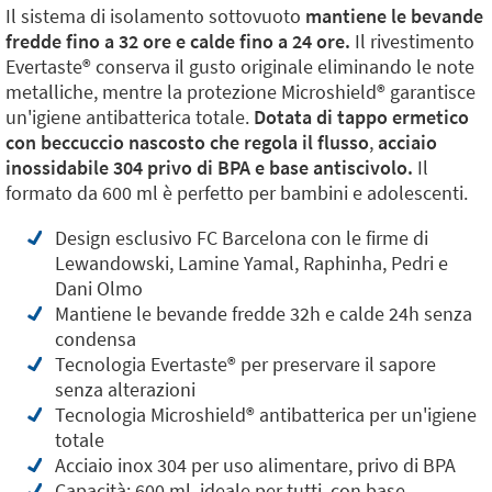
Il sistema di isolamento sottovuoto
mantiene le bevande
fredde fino a 32 ore e calde fino a 24 ore.
Il rivestimento
Evertaste®️ conserva il gusto originale eliminando le note
metalliche, mentre la protezione Microshield®️ garantisce
un'igiene antibatterica totale.
Dotata di tappo ermetico
con beccuccio nascosto che regola il flusso
,
acciaio
inossidabile 304 privo di BPA e base antiscivolo.
Il
formato da 600 ml è perfetto per bambini e adolescenti.
Design esclusivo FC Barcelona con le firme di
Lewandowski, Lamine Yamal, Raphinha, Pedri e
Dani Olmo
Mantiene le bevande fredde 32h e calde 24h senza
condensa
Tecnologia Evertaste®️ per preservare il sapore
senza alterazioni
Tecnologia Microshield®️ antibatterica per un'igiene
totale
Acciaio inox 304 per uso alimentare, privo di BPA
Capacità: 600 ml, ideale per tutti, con base