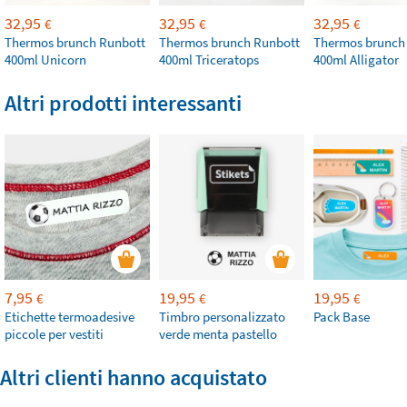
32,95
32,95
32,95
€
€
€
Thermos brunch Runbott
Thermos brunch Runbott
Thermos brunch
400ml Unicorn
400ml Triceratops
400ml Alligator
Altri prodotti interessanti
7,95
19,95
19,95
€
€
€
Etichette termoadesive
Timbro personalizzato
Pack Base
piccole per vestiti
verde menta pastello
Altri clienti hanno acquistato