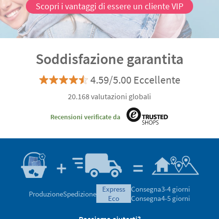
Scopri i vantaggi di essere un cliente VIP
Soddisfazione garantita
4.59/5.00 Eccellente
20.168 valutazioni globali
Recensioni verificate da
express
Consegna
3-4 giorni
Produzione
Spedizione
eco
Consegna
4-5 giorni