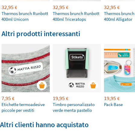
32,95
32,95
32,95
€
€
€
Thermos brunch Runbott
Thermos brunch Runbott
Thermos brunch
400ml Unicorn
400ml Triceratops
400ml Alligator
Altri prodotti interessanti
7,95
19,95
19,95
€
€
€
Etichette termoadesive
Timbro personalizzato
Pack Base
piccole per vestiti
verde menta pastello
Altri clienti hanno acquistato