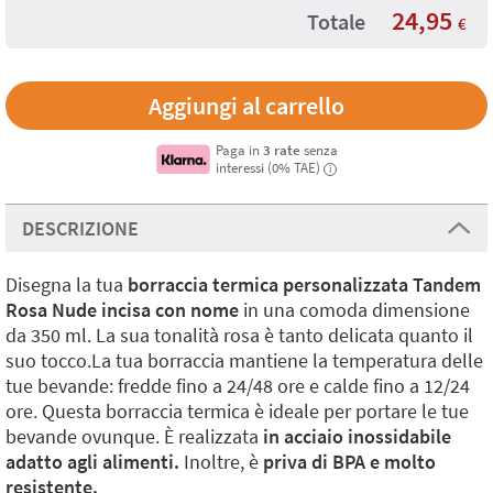
24,95
Totale
€
Paga in
3 rate
senza
interessi (0% TAE)
i
DESCRIZIONE
Disegna la tua
borraccia termica personalizzata Tandem
Rosa Nude incisa con nome
in una comoda dimensione
da 350 ml. La sua tonalità rosa è tanto delicata quanto il
suo tocco.La tua borraccia mantiene la temperatura delle
tue bevande: fredde fino a 24/48 ore e calde fino a 12/24
ore. Questa borraccia termica è ideale per portare le tue
bevande ovunque. È realizzata
in acciaio inossidabile
adatto agli alimenti.
Inoltre, è
priva di BPA e molto
resistente.