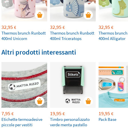
32,95
32,95
32,95
€
€
€
Thermos brunch Runbott
Thermos brunch Runbott
Thermos brunch
400ml Unicorn
400ml Triceratops
400ml Alligator
Altri prodotti interessanti
7,95
19,95
19,95
€
€
€
Etichette termoadesive
Timbro personalizzato
Pack Base
piccole per vestiti
verde menta pastello