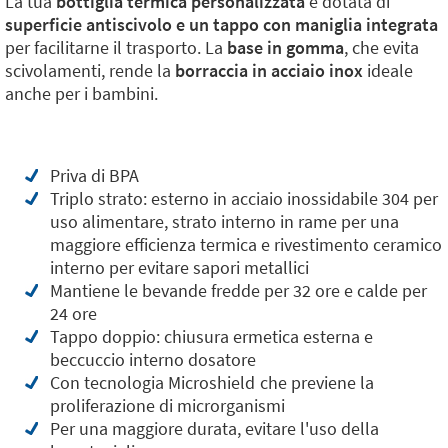
La tua
bottiglia termica personalizzata
è dotata di
superficie antiscivolo e un tappo con maniglia integrata
per facilitarne il trasporto. La
base in gomma
, che evita
scivolamenti, rende la
borraccia in acciaio inox
ideale
anche per i bambini.
Priva di BPA
Triplo strato: esterno in acciaio inossidabile 304 per
uso alimentare, strato interno in rame per una
maggiore efficienza termica e rivestimento ceramico
interno per evitare sapori metallici
Mantiene le bevande fredde per 32 ore e calde per
24 ore
Tappo doppio: chiusura ermetica esterna e
beccuccio interno dosatore
Con tecnologia Microshield
che previene la
proliferazione di microrganismi
Per una maggiore durata, evitare l'uso della