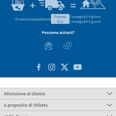
express
Consegna
3-4 giorni
Produzione
Spedizione
eco
Consegna
4-5 giorni
Possiamo aiutarti?
Attenzione al cliente
A proposito di Stikets