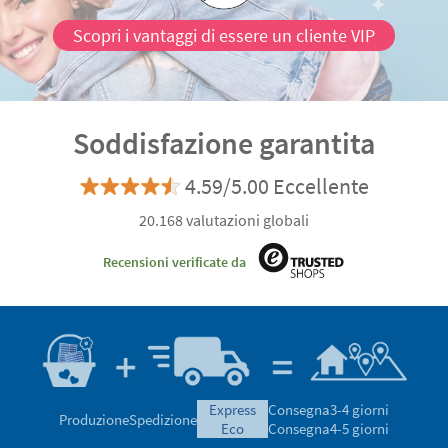
Scopri i vantaggi di essere un cliente VIP
Soddisfazione garantita
4.59/5.00 Eccellente
20.168 valutazioni globali
Recensioni verificate da
express
Consegna
3-4 giorni
Produzione
Spedizione
eco
Consegna
4-5 giorni