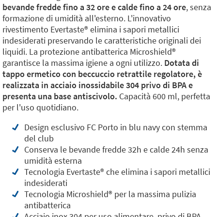
bevande fredde fino a 32 ore e calde fino a 24 ore
, senza
formazione di umidità all'esterno. L'innovativo
rivestimento Evertaste®️ elimina i sapori metallici
indesiderati preservando le caratteristiche originali dei
liquidi. La protezione antibatterica Microshield®️
garantisce la massima igiene a ogni utilizzo.
Dotata di
tappo ermetico con beccuccio retrattile regolatore, è
realizzata in acciaio inossidabile 304 privo di BPA e
presenta una base antiscivolo.
Capacità 600 ml, perfetta
per l'uso quotidiano.
Design esclusivo FC Porto in blu navy con stemma
del club
Conserva le bevande fredde 32h e calde 24h senza
umidità esterna
Tecnologia Evertaste®️ che elimina i sapori metallici
indesiderati
Tecnologia Microshield®️ per la massima pulizia
antibatterica
Acciaio inox 304 per uso alimentare, privo di BPA