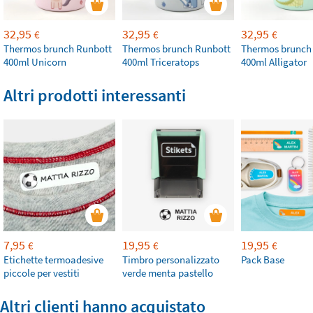
32,95
32,95
32,95
€
€
€
Thermos brunch Runbott
Thermos brunch Runbott
Thermos brunch
400ml Unicorn
400ml Triceratops
400ml Alligator
Altri prodotti interessanti
7,95
19,95
19,95
€
€
€
Etichette termoadesive
Timbro personalizzato
Pack Base
piccole per vestiti
verde menta pastello
Altri clienti hanno acquistato