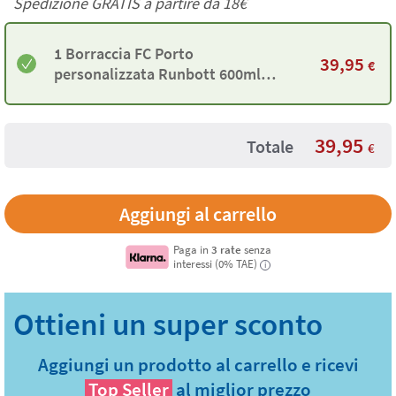
Spedizione GRATIS a partire da
18€
1 Borraccia FC Porto
39,95
€
personalizzata Runbott 600ml
blu navy
39,95
Totale
€
Paga in
3 rate
senza
interessi (0% TAE)
i
Aggiungi un prodotto al carrello e ricevi
Top Seller
al miglior prezzo