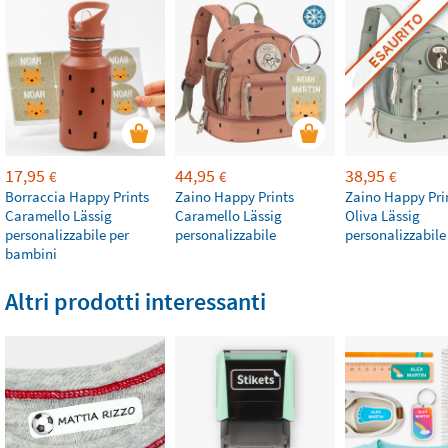
ESAURITO
17,95
44,95
38,95
€
€
€
Borraccia Happy Prints
Zaino Happy Prints
Zaino Happy Pri
Caramello Lässig
Caramello Lässig
Oliva Lässig
personalizzabile per
personalizzabile
personalizzabile
bambini
Altri prodotti interessanti