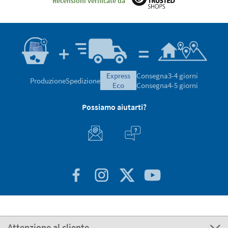
Recensioni verificate da
express
Consegna
3-4 giorni
Produzione
Spedizione
eco
Consegna
4-5 giorni
Possiamo aiutarti?
Attenzione al cliente