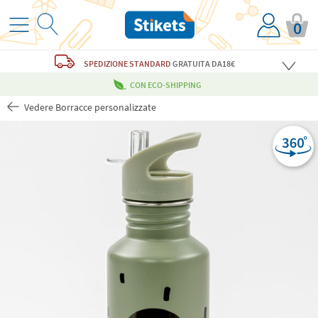
0
SPEDIZIONE STANDARD
GRATUITA
DA18€
CON ECO-SHIPPING
Vedere Borracce personalizzate