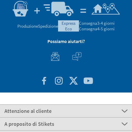
express
Consegna
3-4 giorni
Produzione
Spedizione
eco
Consegna
4-5 giorni
Possiamo aiutarti?
Attenzione al cliente
A proposito di Stikets