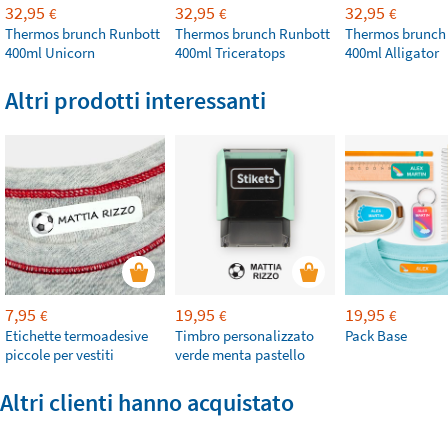
32,95
32,95
32,95
€
€
€
Thermos brunch Runbott
Thermos brunch Runbott
Thermos brunch
400ml Unicorn
400ml Triceratops
400ml Alligator
Altri prodotti interessanti
7,95
19,95
19,95
€
€
€
Etichette termoadesive
Timbro personalizzato
Pack Base
piccole per vestiti
verde menta pastello
Altri clienti hanno acquistato