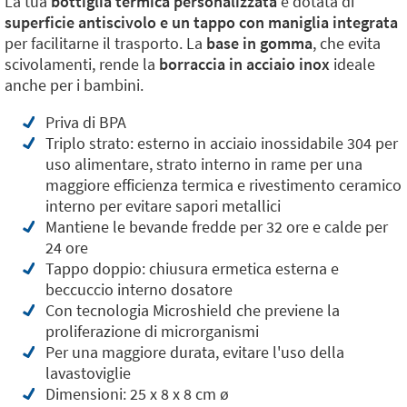
La tua
bottiglia termica personalizzata
è dotata di
superficie antiscivolo e un tappo con maniglia integrata
per facilitarne il trasporto. La
base in gomma
, che evita
scivolamenti, rende la
borraccia in acciaio inox
ideale
anche per i bambini.
Priva di BPA
Triplo strato: esterno in acciaio inossidabile 304 per
uso alimentare, strato interno in rame per una
maggiore efficienza termica e rivestimento ceramico
interno per evitare sapori metallici
Mantiene le bevande fredde per 32 ore e calde per
24 ore
Tappo doppio: chiusura ermetica esterna e
beccuccio interno dosatore
Con tecnologia Microshield
che previene la
proliferazione di microrganismi
Per una maggiore durata, evitare l'uso della
lavastoviglie
Dimensioni: 25 x 8 x 8 cm ø