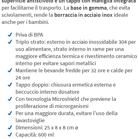
superficie antiscivolo e un tappo con maniglia integrata
per facilitarne il trasporto. La
base in gomma
, che evita
scivolamenti, rende la
borraccia in acciaio inox
ideale
anche per i bambini.
Priva di BPA
Triplo strato: esterno in acciaio inossidabile 304 per
uso alimentare, strato interno in rame per una
maggiore efficienza termica e rivestimento ceramico
interno per evitare sapori metallici
Mantiene le bevande fredde per 32 ore e calde per
24 ore
Tappo doppio: chiusura ermetica esterna e
beccuccio interno dosatore
Con tecnologia Microshield
che previene la
proliferazione di microrganismi
Per una maggiore durata, evitare l'uso della
lavastoviglie
Dimensioni: 25 x 8 x 8 cm ø
Capacità: 600 ml