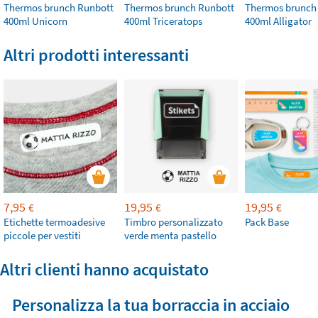
Thermos brunch Runbott
Thermos brunch Runbott
Thermos brunch
400ml Unicorn
400ml Triceratops
400ml Alligator
Altri prodotti interessanti
7,95
19,95
19,95
€
€
€
Etichette termoadesive
Timbro personalizzato
Pack Base
piccole per vestiti
verde menta pastello
Altri clienti hanno acquistato
Personalizza la tua borraccia in acciaio