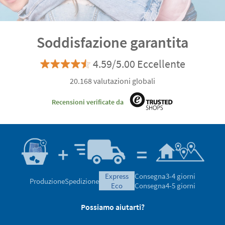
Soddisfazione garantita
4.59/5.00 Eccellente
20.168 valutazioni globali
Recensioni verificate da
express
Consegna
3-4 giorni
Produzione
Spedizione
eco
Consegna
4-5 giorni
Possiamo aiutarti?