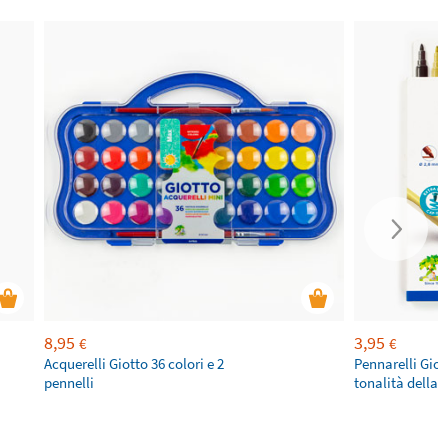
8,95
3,95
€
€
Acquerelli Giotto 36 colori e 2
Pennarelli Giot
pennelli
tonalità della p