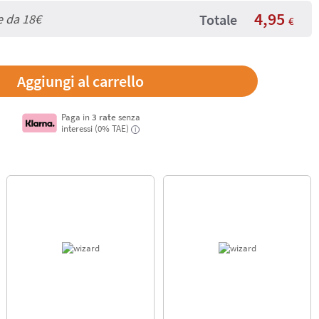
4,95
e da
18€
Totale
€
Paga in
3 rate
senza
interessi (0% TAE)
i