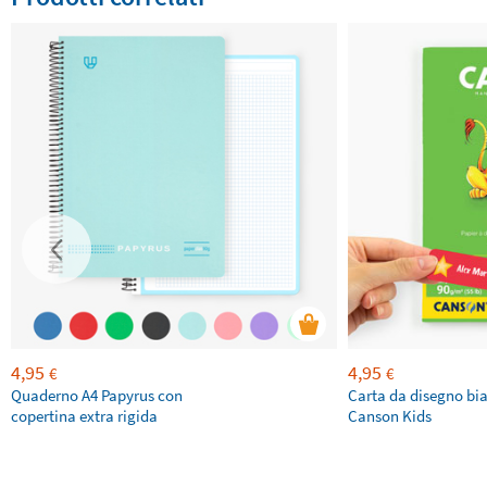
4,95
4,95
€
€
Quaderno A4 Papyrus con
Carta da disegno bi
copertina extra rigida
Canson Kids