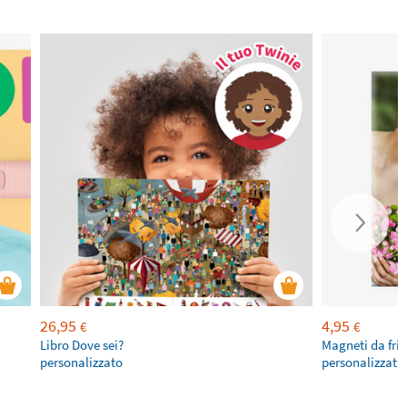
26,95
4,95
€
€
Libro Dove sei?
Magneti da fri
personalizzato
personalizzati 