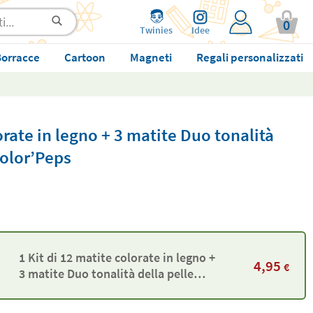
0
Twinies
Idee
orracce
Cartoon
Magneti
Regali personalizzati
orate in legno + 3 matite Duo tonalità
Color’Peps
1 Kit di 12 matite colorate in legno +
4,95
€
3 matite Duo tonalità della pelle
Maped Color’Peps