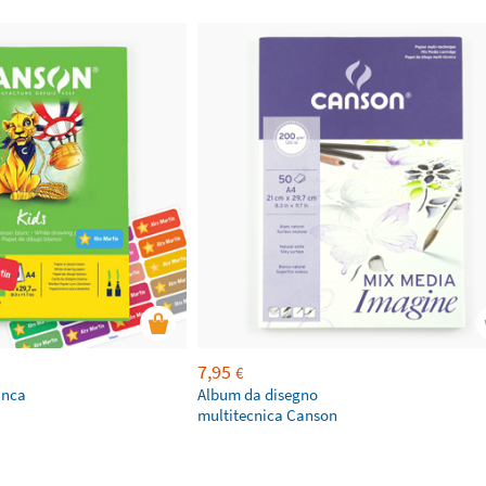
7,95
€
anca
Album da disegno
multitecnica Canson