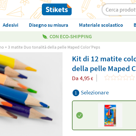
Adesivi
Disegno su misura
Materiale scolastico
B
CON ECO-SHIPPING
egno + 3 matite Duo tonalità della pelle Maped Color’Peps
Kit di 12 matite col
della pelle Maped 
Da
4,95
€
Selezionare
1