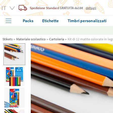
Spedizione Standard
GRATUITA
da18€
dettagli
Packs
Etichette
Timbri personalizzati
Stikets
Materiale scolastico
Cartoleria
Kit di 12 matite colorate in l