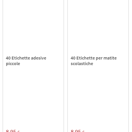
40 Etichette adesive
40 Etichette per matite
piccole
scolastiche
8,95
8,95