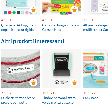
4,95
4,95
7,95
€
€
€
Quaderno A4 Papyrus con
Carta da disegno bianca
Album da diseg
copertina extra rigida
Canson Kids
multitecnica Ca
Altri prodotti interessanti
7,95
19,95
19,95
€
€
€
Etichette termoadesive
Timbro personalizzato
Pack Base
piccole per vestiti
verde menta pastello