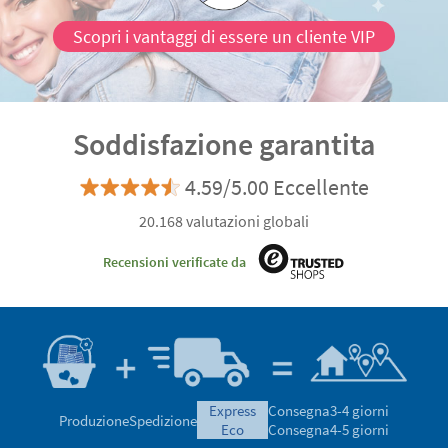
Scopri i vantaggi di essere un cliente VIP
Soddisfazione garantita
4.59/5.00 Eccellente
20.168 valutazioni globali
Recensioni verificate da
express
Consegna
3-4 giorni
Produzione
Spedizione
eco
Consegna
4-5 giorni