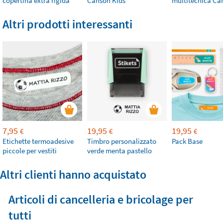
copertina extra rigida
Canson Kids
multitecnica Ca
Altri prodotti interessanti
7,95
19,95
19,95
€
€
€
Etichette termoadesive
Timbro personalizzato
Pack Base
piccole per vestiti
verde menta pastello
Altri clienti hanno acquistato
Articoli di cancelleria e bricolage per
tutti