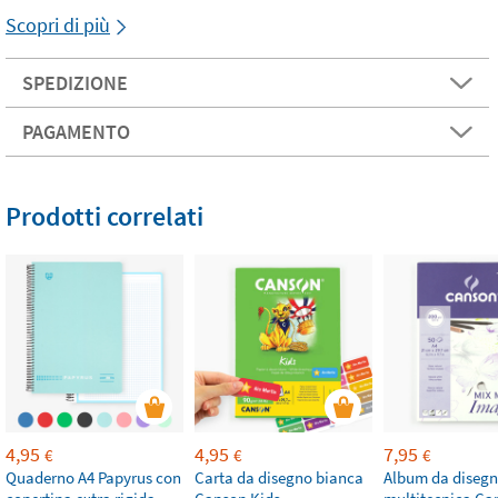
Scopri di più
SPEDIZIONE
PAGAMENTO
Prodotti correlati
4,95
4,95
7,95
€
€
€
Quaderno A4 Papyrus con
Carta da disegno bianca
Album da diseg