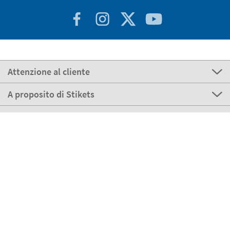
Attenzione al cliente
A proposito di Stikets
100% Sicuro
Stikets Global Brand
Italia
I nostri metodi di pagamento